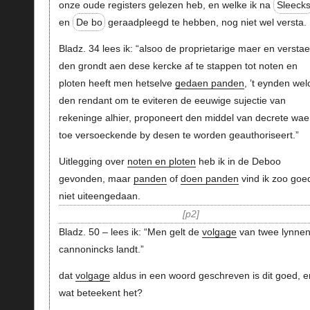
onze oude registers gelezen heb, en welke ik na
Sleeck
en
De bo
geraadpleegd te hebben, nog niet wel versta.
Bladz. 34 lees ik: “alsoo de proprietarige maer en verstae
den grondt aen dese kercke af te stappen tot noten en
ploten heeft men hetselve
gedaen panden
, ’t eynden wel
den rendant om te eviteren de eeuwige sujectie van
rekeninge alhier, proponeert den middel van decrete wae
toe versoeckende by desen te worden geauthoriseert.”
Uitlegging over
noten en ploten
heb ik in de Deboo
gevonden, maar
panden
of
doen panden
vind ik zoo goe
niet uiteengedaan.
p2
Bladz. 50 – lees ik: “Men gelt de
volgage
van twee lynne
cannonincks landt.”
dat
volgage
aldus in een woord geschreven is dit goed, e
wat beteekent het?