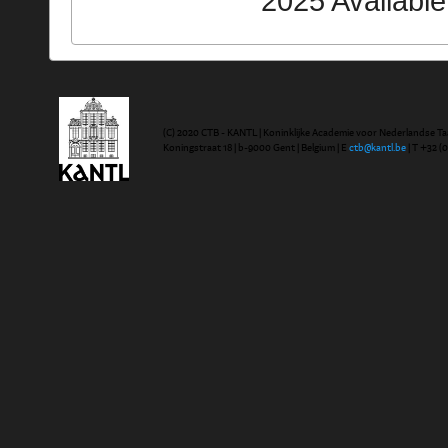
2025 Availabl
(C) 2020 CTB - KANTL | Koninklijke Academie voor Nederlandse Ta
Koningstraat 18 | b-9000 Gent | Belgium | E
ctb@kantl.be
| T +32 (0