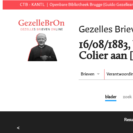
CTB - KANTL
Openbare Bibliotheek Brugge (Guido Gezellear
Gezelles Brie
16/08/1883,
Colier aan 
Brieven
Verantwoordi
blader
zoek
Resu
<