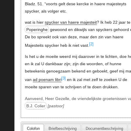
Bladz. 51. “voorts gelt dese kercke in haere majesteyts
spycker, als volger etc.
wat is hier
spycker van haere majesteit
? Ik heb 22 jaar te
Poperinghe
gewoond en dikwijls van spyckers gehoord 
De bo spreekt ook van deze, maar den zin van haere
[2]
Majesteits spycker heb ik niet vast.
Is het u de moeite weerd mij daarover in te lichten, doe h
en ik zal U dankbaar zijn; zijn die woorden, of hunne
beteekenis genoegzaam bekend en geboekt, geef mij ma
[3]
van
ad poenam libri
en ik zal met zelf te zoeken U de
moeite sparen van te schrijven of te doen drukken.
Aanveerd, Heer Gezelle, de vriendelijkste groetenissen v
B.J. Colier
pastoor
Colofon
Briefbeschrijving
Documentbeschrijving