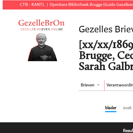
CTB - KANTL
Openbare Bibliotheek Brugge (Guido Gezellear
Gezelles Brie
[xx/xx/1869 
Brugge, Cec
Sarah Galbr
Brieven
Verantwoordi
blader
zoek
Resul