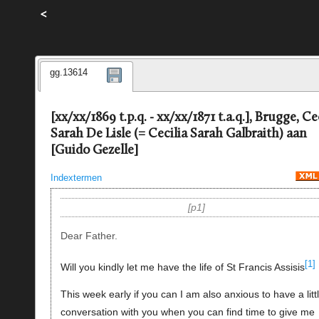
<
gg.13614
[xx/xx/1869 t.p.q. - xx/xx/1871 t.a.q.], Brugge, Ce
Sarah De Lisle (= Cecilia Sarah Galbraith) aan
[Guido Gezelle]
Indextermen
p1
Dear Father.
[1]
Will you kindly let me have the life of St Francis Assisis
This week early if you can I am also anxious to have a litt
conversation with you when you can find time to give me