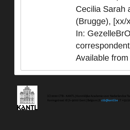
Cecilia Sarah
(Brugge), [xx/x
In: GezelleBrO
correspondent
Available fro
(C) 2020 CTB - KANTL | Koninklijke Academie voor Nederlandse Ta
Koningstraat 18 | b-9000 Gent | Belgium | E
ctb@kantl.be
| T +32 (0