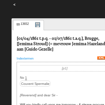
<
gg.13652
[01/04/1861 t.p.q. - 01/07/1861 t.a.q.], Brugge,
[Jemima Stroud] (= mevrouw Jemima Hazeland
aan [Guido Gezelle]
Indextermen
p1
No
1
Couvent Spermalie
Reverend
and dear Sir -
Will you kindly call upon me tomorrow - & please procure