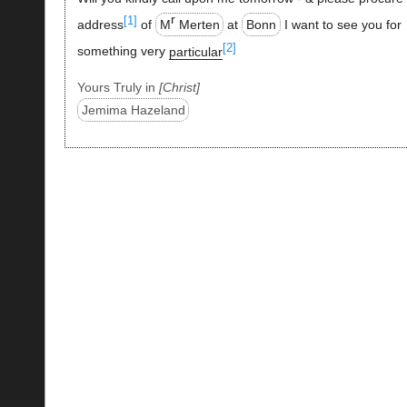
r
[1]
address
of
M
Merten
at
Bonn
I want to see you for
[2]
something very
particular
Yours Truly in
Christ
Jemima Hazeland