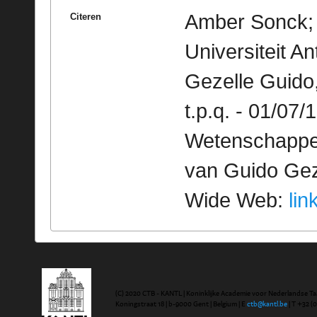
Amber Sonck; 
Citeren
Universiteit 
Gezelle Guido
t.p.q. - 01/07/
Wetenschappeli
van Guido Geze
Wide Web:
lin
(C) 2020 CTB - KANTL | Koninklijke Academie voor Nederlandse Ta
Koningstraat 18 | b-9000 Gent | Belgium | E
ctb@kantl.be
| T +32 (0