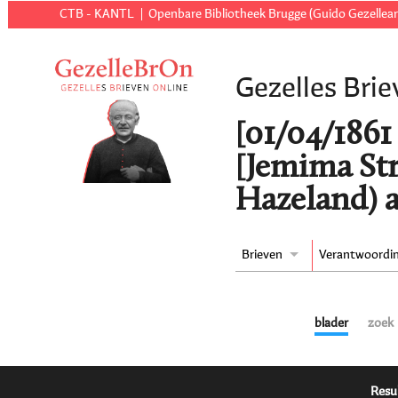
CTB - KANTL
Openbare Bibliotheek Brugge (Guido Gezellear
Gezelles Brie
[01/04/1861 
[Jemima St
Hazeland) a
Brieven
Verantwoordi
blader
zoek
Resu