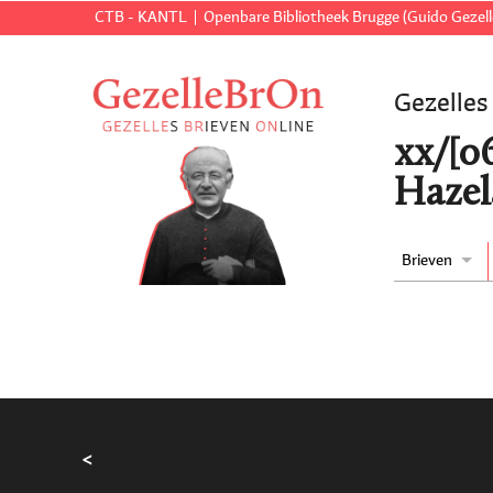
CTB - KANTL
Openbare Bibliotheek Brugge (Guido Gezell
Gezelles
xx/[0
Hazel
Brieven
<