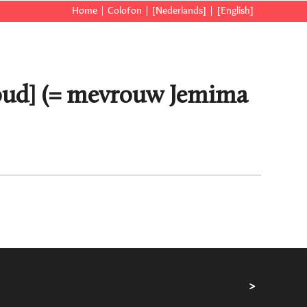
Home
Colofon
[Nederlands]
[English]
roud] (= mevrouw Jemima
>