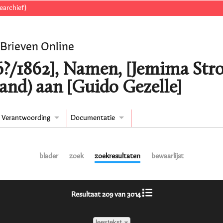
earchief)
 Brieven Online
6?/1862], Namen, [Jemima St
and) aan [Guido Gezelle]
Verantwoording
Documentatie
blader
zoek
zoekresultaten
bewaarlijst
Resultaat 209 van 3014
leestekst