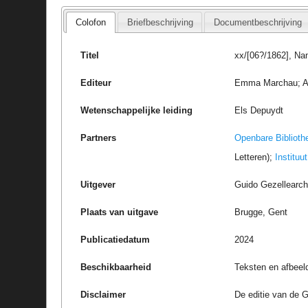
Colofon
Briefbeschrijving
Documentbeschrijving
Titel
xx/[06?/1862], N
Editeur
Emma Marchau; Am
Wetenschappelijke leiding
Els Depuydt
Partners
Openbare Biblioth
Letteren);
Instituu
Uitgever
Guido Gezellearc
Plaats van uitgave
Brugge, Gent
Publicatiedatum
2024
Beschikbaarheid
Teksten en afbeel
Disclaimer
De editie van de G