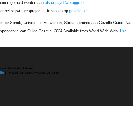
unnen gemeld worden aan
els.depuydt@brugge.be
.
r het vrijwilligersproject is te vinden op
gezelle.be
.
er Sonck; Universiteit Antwerpen, Stroud Jemima aan Gezelle Guido, Name
respondentie van Guido Gezelle. 2024 Available from World Wide Web:
link
.
ederlandse Taal en Letteren
l.be
| T +32 (0)9 265 93 50 | F +32 (0)9 265 93 49