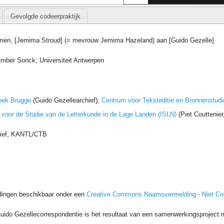
Gevolgde codeerpraktijk
amen, [Jemima Stroud] (= mevrouw Jemima Hazeland) aan [Guido Gezelle]
ber Sonck; Universiteit Antwerpen
eek Brugge
(Guido Gezellearchief);
Centrum voor Teksteditie en Bronnenstudi
t voor de Studie van de Letterkunde in de Lage Landen (ISLN)
(Piet Couttenie
hief, KANTL/CTB
dingen beschikbaar onder een
Creative Commons Naamsvermelding - Niet C
uido Gezellecorrespondentie is het resultaat van een samenwerkingsproject me