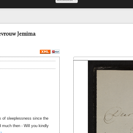
mevrouw Jemima
ck of sleeplessness since the
 much then - Will you kindly