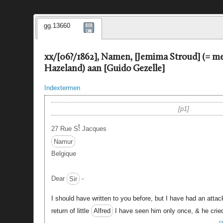
gg.13660
xx/[06?/1862], Namen, [Jemima Stroud] (= 
Hazeland) aan [Guido Gezelle]
Indextermen
p1
t
27 Rue S
Jacques
Namur
Belgique
Dear
Sir
-
I should have written to you before, but I have had an atta
return of little
Alfred
I have seen him only once, & he cried