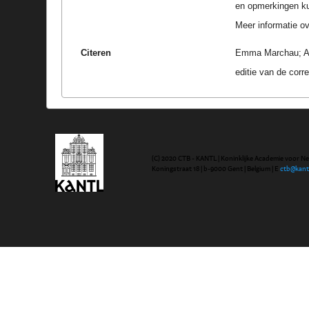
en opmerkingen k
Meer informatie ove
Citeren
Emma Marchau; Amb
editie van de cor
(C) 2020 CTB - KANTL | Koninklijke Academie voor N
Koningstraat 18 | b-9000 Gent | Belgium | E
ctb@kant