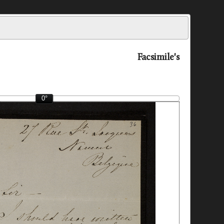
Facsimile's
0°