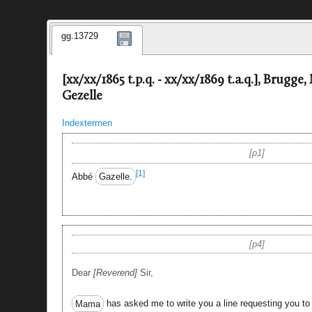
gg.13729
[xx/xx/1865 t.p.q. - xx/xx/1869 t.a.q.], Brugg
Gezelle
Indextermen
p1
[1]
Abbé
Gazelle.
p4
Dear
Reverend
Sir,
Mama
has asked me to write you a line requesting you to