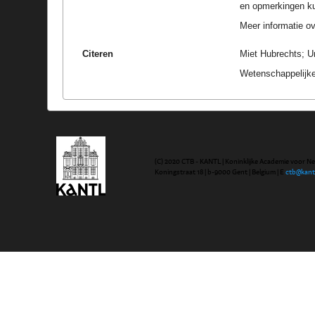
en opmerkingen k
Meer informatie ove
Citeren
Miet Hubrechts; Un
Wetenschappelijke
(C) 2020 CTB - KANTL | Koninklijke Academie voor N
Koningstraat 18 | b-9000 Gent | Belgium | E
ctb@kant