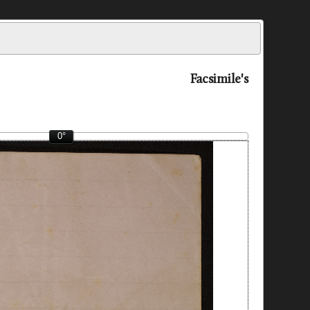
Facsimile's
0°