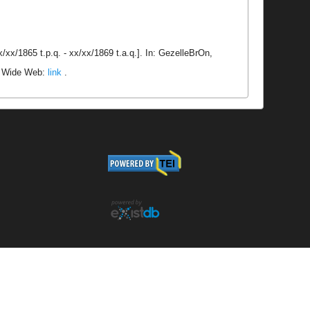
xx/1865 t.p.q. - xx/xx/1869 t.a.q.]. In: GezelleBrOn,
ld Wide Web:
link
.