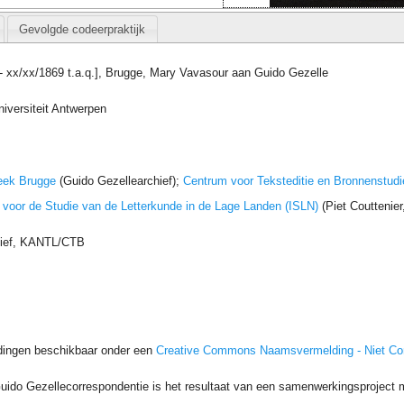
Gevolgde codeerpraktijk
 - xx/xx/1869 t.a.q.], Brugge, Mary Vavasour aan Guido Gezelle
iversiteit Antwerpen
eek Brugge
(Guido Gezellearchief);
Centrum voor Teksteditie en Bronnenstudi
t voor de Studie van de Letterkunde in de Lage Landen (ISLN)
(Piet Couttenie
hief, KANTL/CTB
dingen beschikbaar onder een
Creative Commons Naamsvermelding - Niet C
uido Gezellecorrespondentie is het resultaat van een samenwerkingsproject me