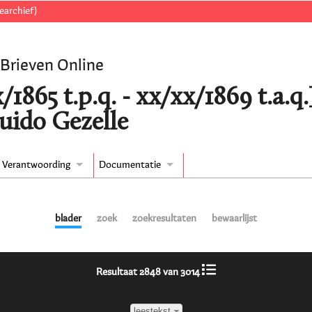
earchief)
 Brieven Online
/1865 t.p.q. - xx/xx/1869 t.a.
uido Gezelle
Verantwoording
Documentatie
blader
zoek
zoekresultaten
bewaarlijst
Resultaat 2848 van 3014
leestekst