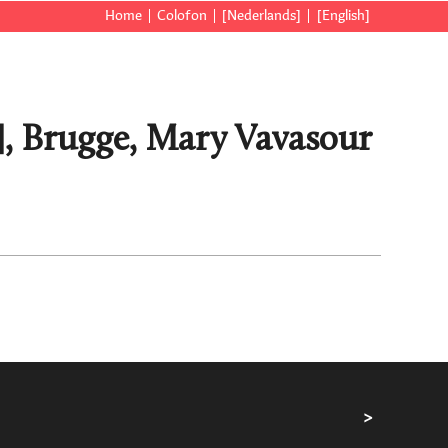
Home
Colofon
[Nederlands]
[English]
q.], Brugge, Mary Vavasour
>