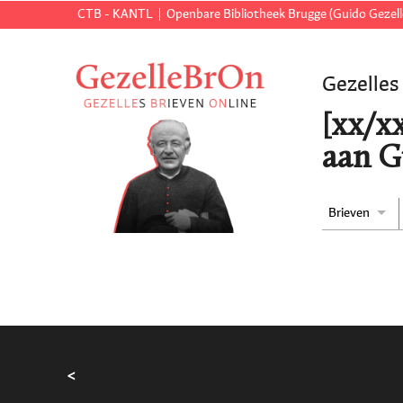
CTB - KANTL
Openbare Bibliotheek Brugge (Guido Gezell
Gezelles
[xx/xx
aan G
Brieven
<