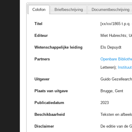
Colofon
Briefbeschrijving
Documentbeschrijving
Titel
[xx/xx/1865 t.p.q.
Editeur
Miet Hubrechts; Un
Wetenschappelijke leiding
Els Depuydt
Partners
Openbare Biblioth
Letteren);
Instituu
Uitgever
Guido Gezellearc
Plaats van uitgave
Brugge, Gent
Publicatiedatum
2023
Beschikbaarheid
Teksten en afbeel
Disclaimer
De editie van de G