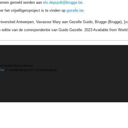
unnen gemeld worden aan
els.depuydt@brugge.be
.
r het vrijwilligersproject is te vinden op
gezelle.be
.
iversiteit Antwerpen, Vavasour Mary aan Gezelle Guido, Brugge (Brugge), [xx/
 editie van de correspondentie van Guido Gezelle. 2023 Available from Wor
ederlandse Taal en Letteren
l.be
| T +32 (0)9 265 93 50 | F +32 (0)9 265 93 49