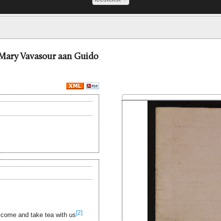
e, Mary Vavasour aan Guido
[2]
 come and take tea with us