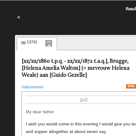
Resul
<
gg.13741
[xx/xx/1860 t.p.q. - xx/xx/1872 t.a.q.], Brugge,
[Helena Amelia Walton] (= mevrouw Helena
Weale) aan [Guido Gezelle]
Indextermen
p1
My dear father
I wish you would come in this evening I would give you te
and supper altogether at about seven say.