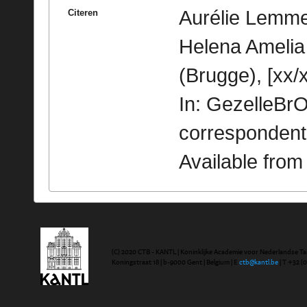
Aurélie Lemme
Citeren
Helena Amelia
(Brugge), [xx/x
In: GezelleBrO
correspondent
Available fro
(C) 2020 CTB - KANTL | Koninklijke Academie voor Nederlandse Ta
Koningstraat 18 | b-9000 Gent | Belgium | E
ctb@kantl.be
| T +32 (0