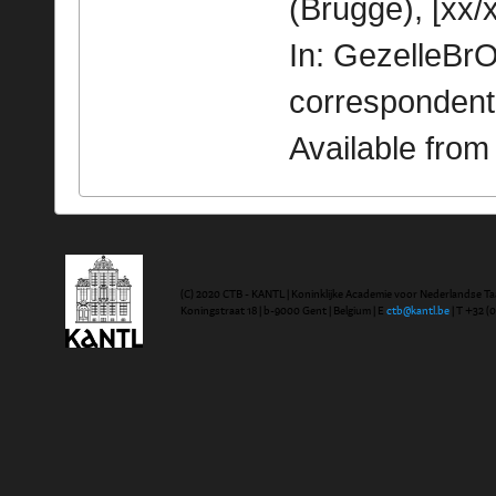
(Brugge), [xx/x
In: GezelleBrO
correspondent
Available fro
(C) 2020 CTB - KANTL | Koninklijke Academie voor Nederlandse Ta
Koningstraat 18 | b-9000 Gent | Belgium | E
ctb@kantl.be
| T +32 (0