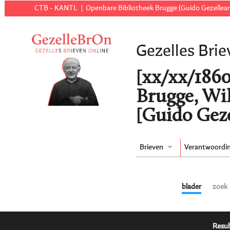
CTB - KANTL
Openbare Bibliotheek Brugge (Guido Gezellear
Gezelles Brie
[xx/xx/1860 
Brugge, Wi
[Guido Geze
Brieven
Verantwoordi
blader
zoek
Resul