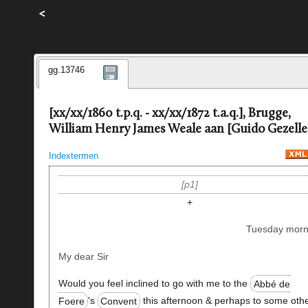
<
gg.13746
[xx/xx/1860 t.p.q. - xx/xx/1872 t.a.q.], Brugge,
William Henry James Weale aan [Guido Gezelle
Indextermen
p1
+
Tuesday morn
My dear Sir
Would you feel inclined to go with me to the
Abbé de
Foere
's
Convent
this afternoon & perhaps to some oth