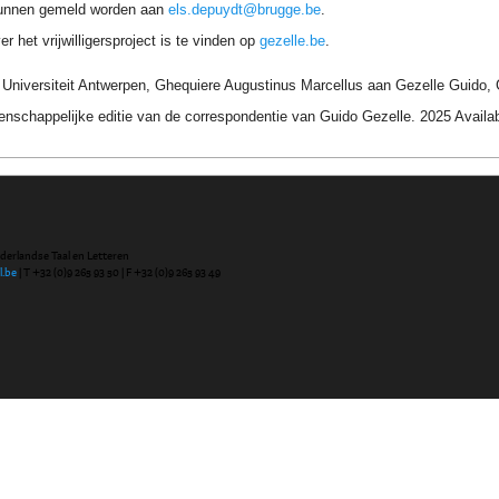
unnen gemeld worden aan
els.depuydt@brugge.be
.
r het vrijwilligersproject is te vinden op
gezelle.be
.
niversiteit Antwerpen, Ghequiere Augustinus Marcellus aan Gezelle Guido, Gen
nschappelijke editie van de correspondentie van Guido Gezelle. 2025 Avail
ederlandse Taal en Letteren
l.be
| T +32 (0)9 265 93 50 | F +32 (0)9 265 93 49