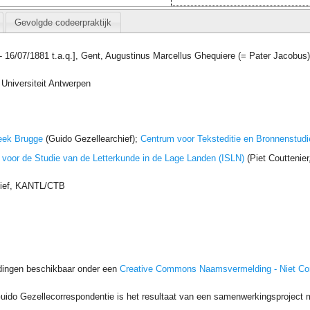
Gevolgde codeerpraktijk
 - 16/07/1881 t.a.q.], Gent, Augustinus Marcellus Ghequiere (= Pater Jacobus
Universiteit Antwerpen
eek Brugge
(Guido Gezellearchief);
Centrum voor Teksteditie en Bronnenstudi
t voor de Studie van de Letterkunde in de Lage Landen (ISLN)
(Piet Couttenie
hief, KANTL/CTB
dingen beschikbaar onder een
Creative Commons Naamsvermelding - Niet C
uido Gezellecorrespondentie is het resultaat van een samenwerkingsproject me