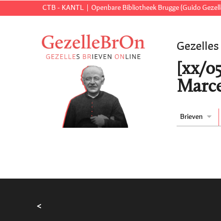
CTB - KANTL
Openbare Bibliotheek Brugge (Guido Gezell
Gezelles
[xx/05
Marce
Brieven
<