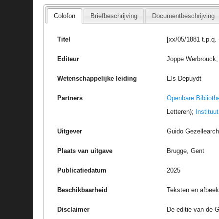
Colofon
Briefbeschrijving
Documentbeschrijving
Titel
[xx/05/1881 t.p.q.
Editeur
Joppe Werbrouck; 
Wetenschappelijke leiding
Els Depuydt
Partners
Openbare Biblioth
Letteren);
Instituu
Uitgever
Guido Gezellearc
Plaats van uitgave
Brugge, Gent
Publicatiedatum
2025
Beschikbaarheid
Teksten en afbeel
Disclaimer
De editie van de G