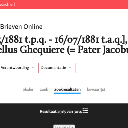
earchief)
 Brieven Online
/1881 t.p.q. - 16/07/1881 t.a.q.
llus Ghequiere (= Pater Jacobu
Verantwoording
Documentatie
blader
zoek
zoekresultaten
bewaarlijst
Resultaat 2985 van 3014
leestekst