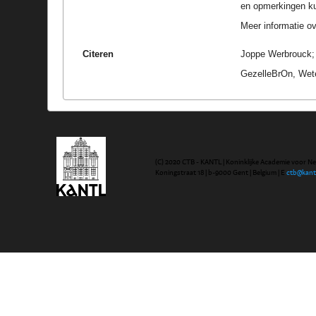
en opmerkingen k
Meer informatie ove
Citeren
Joppe Werbrouck; U
GezelleBrOn, Wete
(C) 2020 CTB - KANTL | Koninklijke Academie voor N
Koningstraat 18 | b-9000 Gent | Belgium | E
ctb@kant