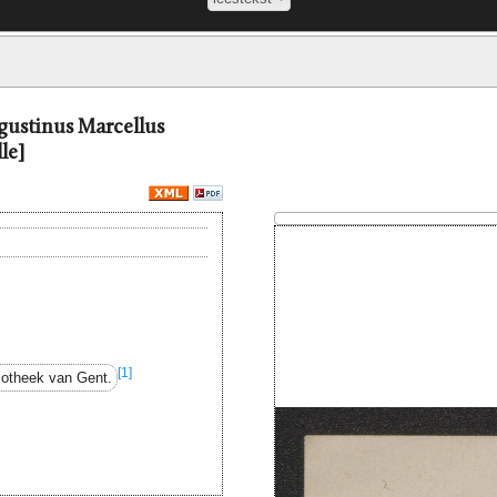
Augustinus Marcellus
le]
[1]
liotheek van Gent.