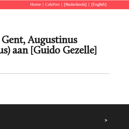
Home
Colofon
[Nederlands]
[English]
], Gent, Augustinus
s) aan [Guido Gezelle]
>