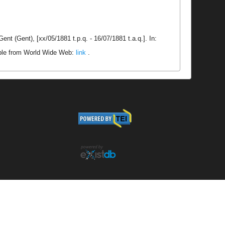
t (Gent), [xx/05/1881 t.p.q. - 16/07/1881 t.a.q.]. In:
able from World Wide Web:
link
.