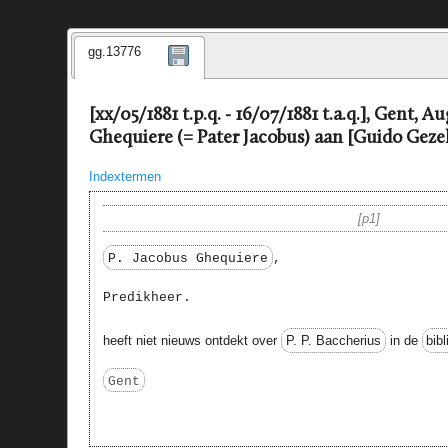
gg.13776
[xx/05/1881 t.p.q. - 16/07/1881 t.a.q.], Gent, 
Ghequiere (= Pater Jacobus) aan [Guido Gezel
Indextermen
p1
P. Jacobus Ghequiere
,
Predikheer.
heeft niet nieuws ontdekt over
P. P. Baccherius
in de
bib
Gent