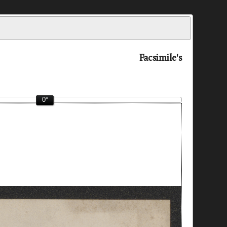
Facsimile's
0°