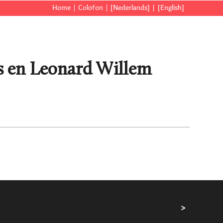
Home
Colofon
[Nederlands]
[English]
ns en Leonard Willem
>