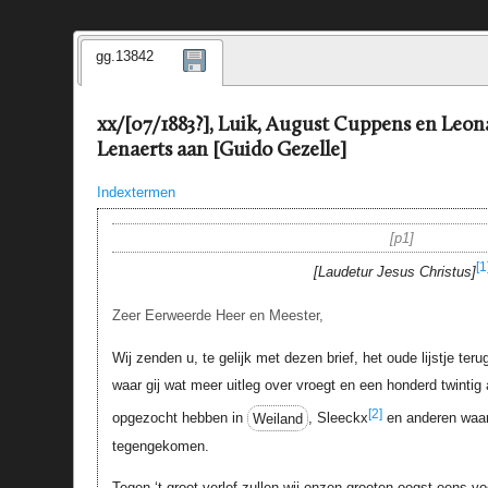
gg.13842
xx/[07/1883?], Luik, August Cuppens en Leon
Lenaerts aan [Guido Gezelle]
Indextermen
p1
[1
Laudetur Jesus Christus
Zeer Eerweerde Heer en Meester,
Wij zenden u, te gelijk met dezen brief, het oude lijstje te
waar gij wat meer uitleg over vroegt en een honderd twintig
[2]
opgezocht hebben in
Weiland
, Sleeckx
en anderen waar w
tegengekomen.
Tegen ‘t groot verlof zullen wij onzen grooten oogst eens 