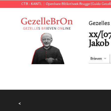
CTB - KANTL
Openbare Bibliotheek Brugge (Guido Gezell
Gezelles
xx/[0
Jakob
Brieven
<