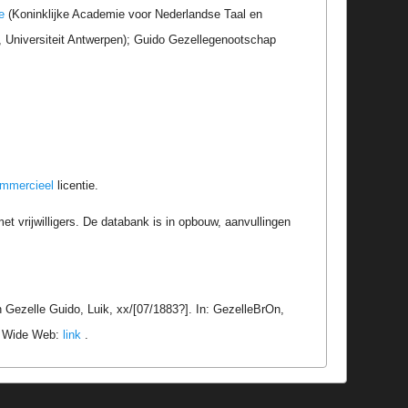
e
(Koninklijke Academie voor Nederlandse Taal en
r, Universiteit Antwerpen); Guido Gezellegenootschap
ommercieel
licentie.
t vrijwilligers. De databank is in opbouw, aanvullingen
Gezelle Guido, Luik, xx/[07/1883?]. In: GezelleBrOn,
ld Wide Web:
link
.