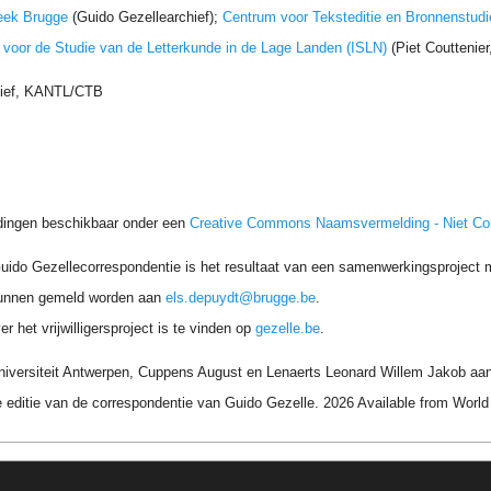
eek Brugge
(Guido Gezellearchief);
Centrum voor Teksteditie en Bronnenstudi
t voor de Studie van de Letterkunde in de Lage Landen (ISLN)
(Piet Couttenie
hief, KANTL/CTB
dingen beschikbaar onder een
Creative Commons Naamsvermelding - Niet C
uido Gezellecorrespondentie is het resultaat van een samenwerkingsproject me
unnen gemeld worden aan
els.depuydt@brugge.be
.
r het vrijwilligersproject is te vinden op
gezelle.be
.
niversiteit Antwerpen, Cuppens August en Lenaerts Leonard Willem Jakob aan 
 editie van de correspondentie van Guido Gezelle. 2026 Available from Wor