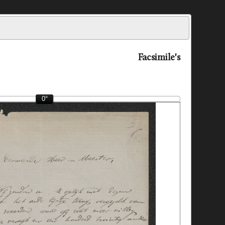
Facsimile's
0°