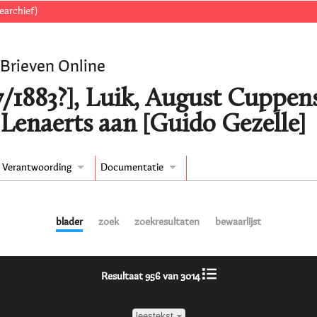
earchief)
 Brieven Online
7/1883?], Luik, August Cuppe
 Lenaerts aan [Guido Gezelle]
Verantwoording
Documentatie
blader
zoek
zoekresultaten
bewaarlijst
Resultaat 956 van 3014
leestekst