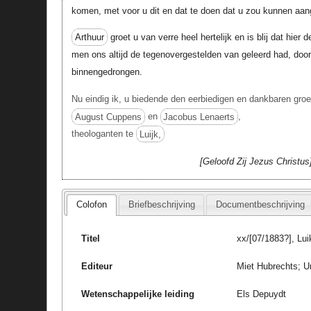
komen, met voor u dit en dat te doen dat u zou kunnen aan
Arthuur
groet u van verre heel hertelijk en is blij dat hi
men ons altijd de tegenovergestelden van geleerd had, door
binnengedrongen.
Nu eindig ik, u biedende den eerbiedigen en dankbaren groe
August Cuppens
en
Jacobus Lenaerts
,
theologanten te
Luijk,
Geloofd Zij Jezus Christus
Colofon
Briefbeschrijving
Documentbeschrijving
Titel
xx/[07/1883?], Lu
Editeur
Miet Hubrechts; Un
Wetenschappelijke leiding
Els Depuydt