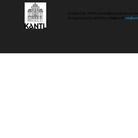
(C) 2020 CTB - KANTL | Koninklijke Academie voor N
Koningstraat 18 | b-9000 Gent | Belgium | E
ctb@kant