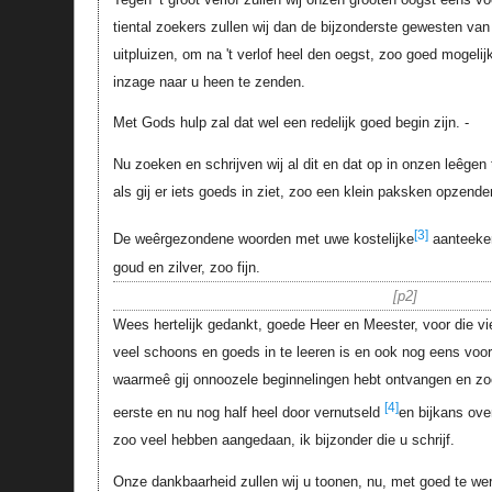
tiental zoekers zullen wij dan de bijzonderste gewesten va
uitpluizen, om na 't verlof heel den oegst, zoo goed mogelij
inzage naar u heen te zenden.
Met Gods hulp zal dat wel een redelijk goed begin zijn. -
Nu zoeken en schrijven wij al dit en dat op in onzen leêgen tij
als gij er iets goeds in ziet, zoo een klein paksken opzenden 
[3]
De weêrgezondene woorden met uwe kostelijke
aanteeken
goud en zilver, zoo fijn.
p2
Wees hertelijk gedankt, goede Heer en Meester, voor die v
veel schoons en goeds in te leeren is en ook nog eens voor
waarmeê gij onnoozele beginnelingen hebt ontvangen en zoo 
[4]
eerste en nu nog half heel door vernutseld
en bijkans ove
zoo veel hebben aangedaan, ik bijzonder die u schrijf.
Onze dankbaarheid zullen wij u toonen, nu, met goed te we