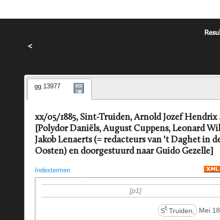
Resul
<
gg.13977
xx/05/1885, Sint-Truiden, Arnold Jozef Hendrix
[Polydor Daniëls, August Cuppens, Leonard Wi
Jakob Lenaerts (= redacteurs van 't Daghet in d
Oosten) en doorgestuurd naar Guido Gezelle]
Indextermen
p1
t
S
Truiden,
Mei 18