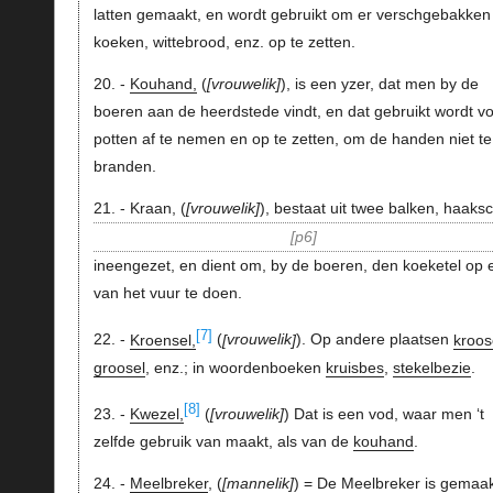
latten gemaakt, en wordt gebruikt om er verschgebakken
koeken, wittebrood, enz. op te zetten.
20. -
Kouhand,
(
vrouwelik
), is een yzer, dat men by de
boeren aan de heerdstede vindt, en dat gebruikt wordt v
potten af te nemen en op te zetten, om de handen niet te
branden.
21. - Kraan, (
vrouwelik
), bestaat uit twee balken, haaks
p6
ineengezet, en dient om, by de boeren, den koeketel op 
van het vuur te doen.
[7]
22. -
Kroensel,
(
vrouwelik
). Op andere plaatsen
kroos
groosel
, enz.; in woordenboeken
kruisbes
,
stekelbezie
.
[8]
23. -
Kwezel,
(
vrouwelik
) Dat is een vod, waar men ‘t
zelfde gebruik van maakt, als van de
kouhand
.
24. -
Meelbreker
, (
mannelik
) = De Meelbreker is gemaak