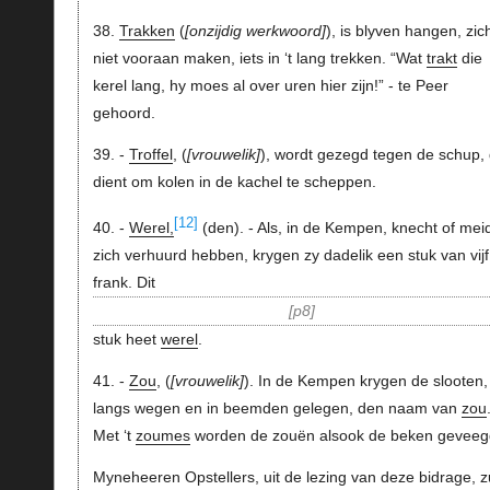
38.
Trakken
(
onzijdig werkwoord
), is blyven hangen, zic
niet vooraan maken, iets in ‘t lang trekken. “Wat
trakt
die
kerel lang, hy moes al over uren hier zijn!” - te Peer
gehoord.
39. -
Troffel
, (
vrouwelik
), wordt gezegd tegen de schup, 
dient om kolen in de kachel te scheppen.
[12]
40. -
Werel,
(den). - Als, in de Kempen, knecht of mei
zich verhuurd hebben, krygen zy dadelik een stuk van vijf
frank. Dit
p8
stuk heet
werel
.
41. -
Zou
, (
vrouwelik
). In de Kempen krygen de slooten,
langs wegen en in beemden gelegen, den naam van
zou
Met ‘t
zoumes
worden de zouën alsook de beken geveeg
Myneheeren Opstellers, uit de lezing van deze bidrage, zu