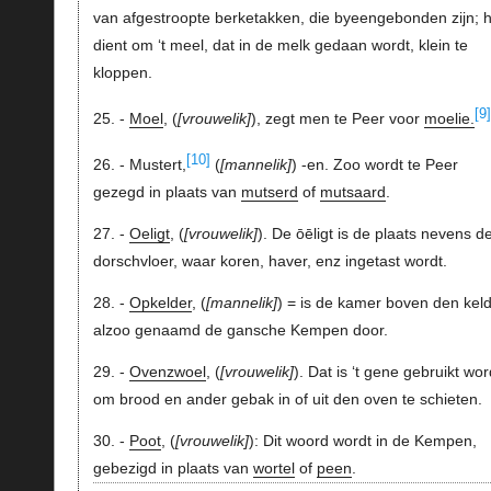
van afgestroopte berketakken, die byeengebonden zijn; 
dient om ‘t meel, dat in de melk gedaan wordt, klein te
kloppen.
[9]
25. -
Moel
, (
vrouwelik
), zegt men te Peer voor
moelie.
[10]
26. - Mustert,
(
mannelik
) -en. Zoo wordt te Peer
gezegd in plaats van
mutserd
of
mutsaard
.
27. -
Oeligt
, (
vrouwelik
). De ōēligt is de plaats nevens d
dorschvloer, waar koren, haver, enz ingetast wordt.
28. -
Opkelder
, (
mannelik
) = is de kamer boven den keld
alzoo genaamd de gansche Kempen door.
29. -
Ovenzwoel
, (
vrouwelik
). Dat is ‘t gene gebruikt wor
om brood en ander gebak in of uit den oven te schieten.
30. -
Poot
, (
vrouwelik
): Dit woord wordt in de Kempen,
gebezigd in plaats van
wortel
of
peen
.