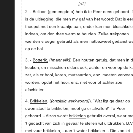
p2
2. -
Belloor
, (gemengde o) heb ik te Peer eens gehoord. D
is de uitlegging, die men my gaf van het woord: Dat is ee
theepot met een kraantje aan, onder kan men bluschkole
indoen, om den thee werm te houden. Zulke trekpotten
wierden vroeger gebruikt als men natbezweet gedanst w
op de bal.
3. -
Bōtterik,
(
mannelik
) Een houten getuig, dat men in 
keuken, en misschien elders ook, achter en voor op de k
zet, als er hooi, koren, mutsaarden, enz. moeten vervoer
worden, opdat het hooi, enz. niet voor of achter zou
afschieten.
4.
Brikkelen
, (
onzijdig werkwoord
). “Wat ligt ge daar op
uwen stoel te
brikkelen
, moet ge er afvallen!” Te Peer
gehoord. - Alzoo wordt
brikkelen
gebruikt overal, waar m
‘t gedacht van zich in gevaar te stellen wil uitdrukken. B.V.
met vuur brikkelen; - aan ‘t water brikkelen. - Die zoo iet