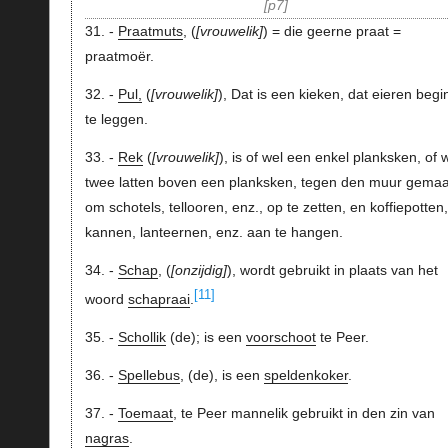
p7
31. -
Praatmuts
, (
vrouwelik
) = die geerne praat =
praatmoër.
32. -
Pul,
(
vrouwelik
), Dat is een kieken, dat eieren begi
te leggen.
33. -
Rek
(
vrouwelik
), is of wel een enkel planksken, of 
twee latten boven een planksken, tegen den muur gemaa
om schotels, tellooren, enz., op te zetten, en koffiepotten,
kannen, lanteernen, enz. aan te hangen.
34. -
Schap
, (
onzijdig
), wordt gebruikt in plaats van het
[11]
woord
schapraai
.
35. -
Schollik
(de); is een
voorschoot
te Peer.
36. -
Spellebus
, (de), is een
speldenkoker
.
37. -
Toemaat
, te Peer mannelik gebruikt in den zin van
nagras
.