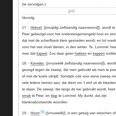
(te vervolgen.)
p5
Vervolg.
17. -
Heksel
, (
onzijdig zelfstandig naamwoord
), wordt te
Peer gebezigd voor het ondereengemengeld hooi en stro
dat met de scherfbank klein gesneden wordt, en tot voed
voor het vee moet dienen, in den winter. Te
Lommel
hee
men dat
kapsel
. Zou daar geen
hakken
en
kappen
inzitt
18. -
Karwāts
, (
vrouwelik zelfstandig naamwoord
), wordt
gezegd tegen de zweep, die men gebruikt als men te pe
of met de koets uitrijdt. Somtijds ook voor eene zweep m
vele ledere riemen aan, die dient om ‘t stof uit de kleede
te slaan. De zweep, die langs de kar gebruikt wordt, heet
smak
te Peer, en
klap
te Lommel. My dunkt, dat zijn
klanknabootsende woorden.
[6]
19. -
Hoort
(
vrouwelik
), is een getuig van wisschen of