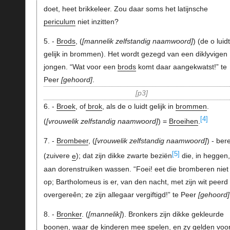
doet, heet brikkeleer. Zou daar soms het latijnsche
periculum
niet inzitten?
5. -
Brods
, (
mannelik zelfstandig naamwoord
) (de o luidt
gelijk in brommen). Het wordt gezegd van een diklyvigen
jongen. “Wat voor een
brods
komt daar aangekwatst!” te
Peer
gehoord
.
p3
6. -
Broek
, of
brok
, als de o luidt gelijk in
brommen
.
[4]
(
vrouwelik zelfstandig naamwoord
) =
Broeihen
.
7. -
Brombeer
, (
vrouwelik zelfstandig naamwoord
) - ber
[5]
(zuivere
e
); dat zijn dikke zwarte beziën
die, in heggen,
aan dorenstruiken wassen. “Foei! eet die bromberen niet
op; Bartholomeus is er, van den nacht, met zijn wit peerd
overgereên; ze zijn allegaar vergiftigd!” te Peer
gehoord
8. -
Bronker
. (
mannelik
). Bronkers zijn dikke gekleurde
boonen, waar de kinderen mee spelen, en zy gelden voo