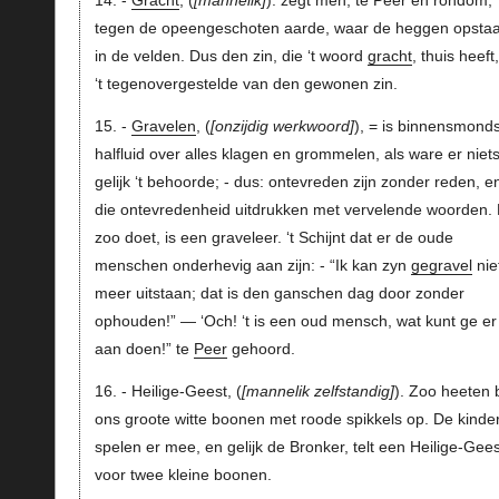
14. -
Gracht
, (
mannelik
). zegt men, te Peer en rondom,
tegen de opeengeschoten aarde, waar de heggen opstaa
in de velden. Dus den zin, die ‘t woord
gracht
, thuis heeft,
‘t tegenovergestelde van den gewonen zin.
15. -
Gravelen
, (
onzijdig werkwoord
), = is binnensmonds
halfluid over alles klagen en grommelen, als ware er niet
gelijk ‘t behoorde; - dus: ontevreden zijn zonder reden, e
die ontevredenheid uitdrukken met vervelende woorden. 
zoo doet, is een graveleer. ‘t Schijnt dat er de oude
menschen onderhevig aan zijn: - “Ik kan zyn
gegravel
nie
meer uitstaan; dat is den ganschen dag door zonder
ophouden!” — ‘Och! ‘t is een oud mensch, wat kunt ge er
aan doen!” te
Peer
gehoord.
16. - Heilige-Geest, (
mannelik zelfstandig
). Zoo heeten 
ons groote witte boonen met roode spikkels op. De kinde
spelen er mee, en gelijk de Bronker, telt een Heilige-Gees
voor twee kleine boonen.