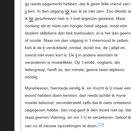
gy reeds opgemerkt hebben, dat ik geen felle vriend van
ij
ben. In den uitgang
lijk
kan ik ze niet zien. Zoo dikwils a
ik
lijk
geschreven heb is ‘t met tegenzin geweest. Maar
zoolang als er niets van hooger hand uitgaat, moet een
student stillekens den bek toehouden, al is het dan geer
of noode. Maar om den uitgang in ‘t meervoud te zetten,
heb ik de
k
verdubbeld; omdat, dunkt me, de
i
altijd en
overal niet even kort is. De
ij
in andere woorden te
veranderen is moeielikker. Op ‘t einde, nogtans, der
lettergreep, heeft ze, ten minste, geene twee stipkens
noodig.
Myneheeren, hiermede eindig ik, en mocht ik U maar ee
woord hebben doen kennen, dan reeds achtte ik myne
moeite beloond; verondersteld zelfs dat ik niets onbeken
opgegeven hebbe, dan nog geef ik den moed niet op, da
staat geenen Vlaming, en om ‘t U te verzekeren, beloof ik
[13]
van nu af nieuwe opzoekingen te doen.