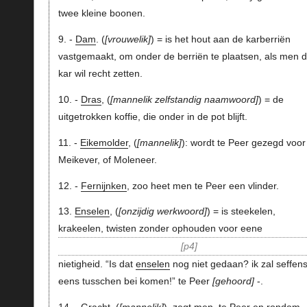
twee kleine boonen.
9. -
Dam
. (
vrouwelik
) = is het hout aan de karberriën
vastgemaakt, om onder de berriën te plaatsen, als men 
kar wil recht zetten.
10. -
Dras
, (
mannelik zelfstandig naamwoord
) = de
uitgetrokken koffie, die onder in de pot blijft.
11. -
Eikemolder
, (
mannelik
): wordt te Peer gezegd voor
Meikever, of Moleneer.
12. -
Fernijnken
, zoo heet men te Peer een vlinder.
13.
Enselen
, (
onzijdig werkwoord
) = is steekelen,
krakeelen, twisten zonder ophouden voor eene
p4
nietigheid. “Is dat
enselen
nog niet gedaan? ik zal seffen
eens tusschen bei komen!” te Peer
gehoord
-.