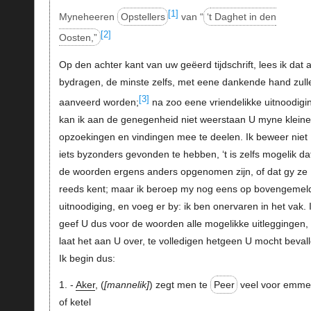
[1]
Myneheeren
Opstellers
van “
‘t Daghet in den
[2]
Oosten,”
Op den achter kant van uw geëerd tijdschrift, lees ik dat a
bydragen, de minste zelfs, met eene dankende hand zull
[3]
aanveerd worden;
na zoo eene vriendelikke uitnoodigi
kan ik aan de genegenheid niet weerstaan U myne kleine
opzoekingen en vindingen mee te deelen. Ik beweer niet
iets byzonders gevonden te hebben, ‘t is zelfs mogelik da
de woorden ergens anders opgenomen zijn, of dat gy ze
reeds kent; maar ik beroep my nog eens op bovengemel
uitnoodiging, en voeg er by: ik ben onervaren in het vak. 
geef U dus voor de woorden alle mogelikke uitleggingen,
laat het aan U over, te volledigen hetgeen U mocht bevall
Ik begin dus:
1. -
Aker
, (
mannelik
) zegt men te
Peer
veel voor emme
of ketel