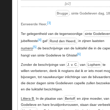
p2
Brugge
, sinte Godelieven dag, 1
[3]
Eerweerde Heer,
Ter gelegentheid van de tegenwoordige
sinte Godelieve
[4]
jubelfeeste
gaf
Rond den Heerd,
in zijnen laatsten
[5]
numero
de beschrijvinge van de luiktafel die in de cape
[6]
hangt van sinte Godelieve te Ghistel
Zonder de beschrijvinge van
J. v. C.
van
Lophem
te
willen verbeteren, denk ik nogtans dat ik er iets moet mo
bijvoegen, tot nauwkeuriger inlichtinge van de bêvaarder
die dezer dagen sinte Godelieven capelle zullen bezoeke
en die luiktafel bezichtigen.
Littera B.
In de plaatse van
Bertolf
en zijne moeder, van
Godelieve en hare bruidjonkvrouwen, staan daar verbeel