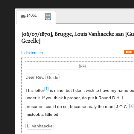
gg.14061
[06/07/1870], Brugge, Louis Vanhaecke aan [Gu
Gezelle]
Indextermen
p1
Dear Rev.
Guido
[1]
This letter
is mine, but I don’t wish to have my name pu
under it. If you think it proper, do put it Round D.H. I
[2]
presume I could do so, because realy the man
J.O.C.
mistook a little bit
L. Vanhaecke