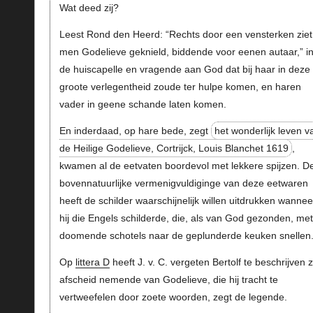
Wat deed zij?
Leest Rond den Heerd: “Rechts door een vensterken ziet
men Godelieve geknield, biddende voor eenen autaar,” i
de huiscapelle en vragende aan God dat bij haar in deze
groote verlegentheid zoude ter hulpe komen, en haren
vader in geene schande laten komen.
En inderdaad, op hare bede, zegt
het wonderlijk leven v
de Heilige Godelieve, Cortrijck, Louis Blanchet 1619
,
kwamen al de eetvaten boordevol met lekkere spijzen. D
bovennatuurlijke vermenigvuldiginge van deze eetwaren
heeft de schilder waarschijnelijk willen uitdrukken wannee
hij die Engels schilderde, die, als van God gezonden, met
doomende schotels naar de geplunderde keuken snellen
Op
littera D
heeft J. v. C. vergeten Bertolf te beschrijven z
afscheid nemende van Godelieve, die hij tracht te
vertweefelen door zoete woorden, zegt de legende.