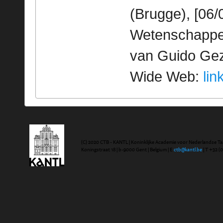
(Brugge), [06/
Wetenschappeli
van Guido Geze
Wide Web:
lin
(C) 2020 CTB - KANTL | Koninklijke Academie voor Nederlandse Ta
Koningstraat 18 | b-9000 Gent | Belgium | E
ctb@kantl.be
| T +32 (0