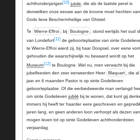
[10]
achthonderjarigen
jubilé
, die als de laatste perel is
denwelken onze eeuwe aan de kroone moet hechten van
Gods lieve Beschermheilige van Ghistel.
Te
Wierre-Effroi
, bij
Boulogne
, stond eertijds het oud s
[11]
van Londefort
de geboorteplaatse van sinte Godelieve
te Wierre-Effroi wierd zij, bij haar Doopsel, over eene von
gehouden die waarschijnelijk nu bewaard wordt op het
[12]
Museum
te Boulogne. Wel nu, men verwacht bij die
jubelfeesten den zeer eerweerden Heer
Blaquart
, die a
jaar en 6 maanden Pastor is op sinte Godelieven
geboorteplaatse. Of die eerbiedweerde man verlangd hee
om sinte Godelieven
jubilé
bij te wonen, dat kunt gij denk
immers hij heeft ter haarder eere geschreven en gepredik
jaren lang, en geen anderen loon verhoopt als dezen van
mogen leven tot op sinte Godelieven achthonderdsten
verjaardag.
Groet u minzaam,