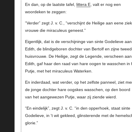
En dan, op de laatste tafel,
littera E
, valt er nog een
woordeken te zeggen:
“Verder” zegt J. v. C., “verschijnt de Heilige aan eene zie
vrouwe die miraculeus geneest.”
Eigentlijk, dat is de verschijninge van sinte Godelieve aan
Edith, de blindgeboren dochter van Bertolf en zijne twee
huisvrouwe. De Heilige, zegt de Legende, verscheen aan
Edith, gaf haar den raad van hare oogen te wasschen in 
Putje, met het miraculeus Waterken.
En inderdaad, wat verder, op het zelfste panneel, ziet me
de jonge dochter hare oogskes wasschen, op den boord
van het aangewezen Putje, waar zij ziende wierd.
“En eindelijk”, zegt J. v. C. “in den opperhoek, staat sinte
Godelieve, in 't wit gekleed, glinsterende met de hemelsc
glorie.”