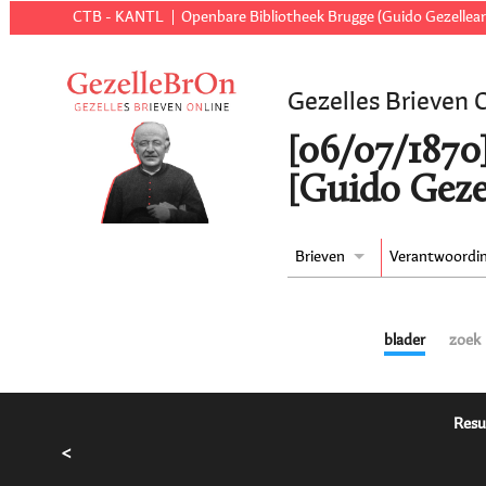
CTB - KANTL
Openbare Bibliotheek Brugge (Guido Gezellear
Gezelles Brieven 
[06/07/1870
[Guido Geze
Brieven
Verantwoordi
blader
zoek
Resu
<