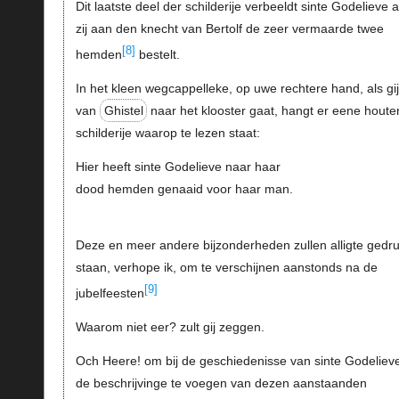
Dit laatste deel der schilderije verbeeldt sinte Godelieve a
zij aan den knecht van Bertolf de zeer vermaarde twee
[8]
hemden
bestelt.
In het kleen wegcappelleke, op uwe rechtere hand, als gij
van
Ghistel
naar het klooster gaat, hangt er eene houte
schilderije waarop te lezen staat:
Hier heeft sinte Godelieve naar haar
dood hemden genaaid voor haar man.
Deze en meer andere bijzonderheden zullen alligte gedru
staan, verhope ik, om te verschijnen aanstonds na de
[9]
jubelfeesten
Waarom niet eer? zult gij zeggen.
Och Heere! om bij de geschiedenisse van sinte Godeliev
de beschrijvinge te voegen van dezen aanstaanden