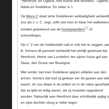
Hemfroot
en Oglena, met hunne drie dochters : Ogiene
Adela en Godelieve. En zeker is 't.
Op
littera C
staat sinte Godelieven weldadigheid verbeeld
zoo als J. v. C. zegt; zelfs ziet men er klaar het welbeken
[7]
mirakel geteekend van de
houtspaanders
of
schavelingen.
Op n° 2 van de middentafel valt er ook iets te zeggen, pe
ik. Immers dit panneel verbeeldt het sierlijk gastmaal dat
Hemfroot, Heere van Londefort, ten zijnen huize gaf aan
Staas, den Grave van Boulogne.
Wat verder ziet men Godelieve spijzen uitdelen aan den
armen. Immers dat had zij gedaan eer de gasten aan tafe
waren, en zoo diepe in de potten en in de vaten geschept
dat ze ijdel en ledig waren, als zij moesten opgediend
worden. Natuurlijk was Hemfroot daar schrikkelijk spijtig 
en zijne dochter vloog er bitter tegen.