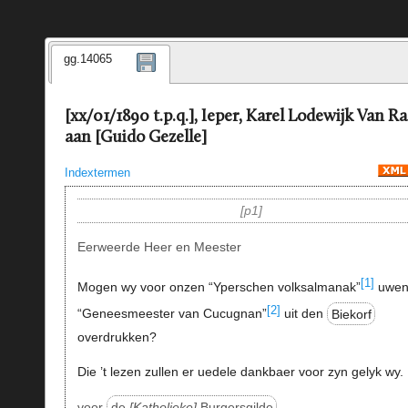
gg.14065
[xx/01/1890 t.p.q.], Ieper, Karel Lodewijk Van Ra
aan [Guido Gezelle]
Indextermen
p1
Eerweerde Heer en Meester
[1]
Mogen wy voor onzen “Yperschen volksalmanak”
uwe
[2]
“Geneesmeester van Cucugnan”
uit den
Biekorf
overdrukken?
Die ’t lezen zullen er uedele dankbaer voor zyn gelyk wy.
voor
de
Katholieke
Burgersgilde