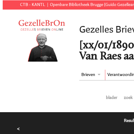
CTB - KANTL
Openbare Bibliotheek Brugge (Guido Gezellear
Gezelles Brie
[xx/01/1890 
Van Raes aa
Brieven
Verantwoordi
blader
zoek
Resul
<