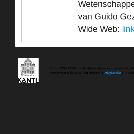
Wetenschappeli
van Guido Geze
Wide Web:
lin
(C) 2020 CTB - KANTL | Koninklijke Academie voor Nederlandse Ta
Koningstraat 18 | b-9000 Gent | Belgium | E
ctb@kantl.be
| T +32 (0