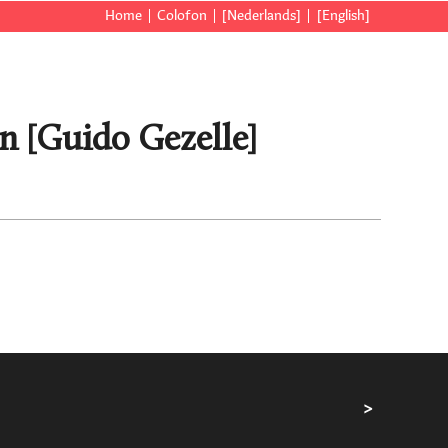
Home
Colofon
[Nederlands]
[English]
an [Guido Gezelle]
>