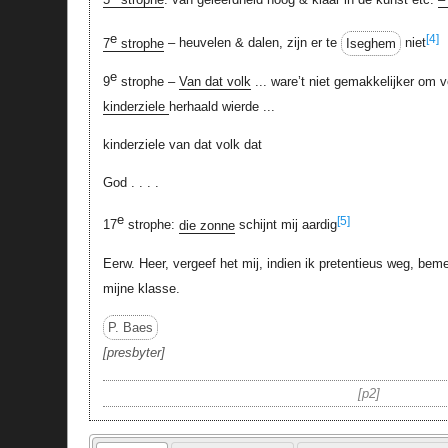
e
[4]
7
strophe
– heuvelen & dalen, zijn er te
Iseghem
niet
e
9
strophe –
Van dat volk
... ware’t niet gemakkelijker om v
kinderziele
herhaald wierde ...
kinderziele van dat volk dat
God . . . .
e
[5]
17
strophe:
die zonne
schijnt mij aardig
Eerw. Heer, vergeef het mij, indien ik pretentieus weg, bem
mijne klasse.
P. Baes
presbyter
p2