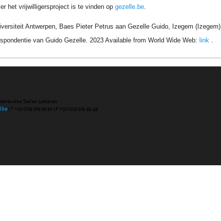
r het vrijwilligersproject is te vinden op
gezelle.be
.
niversiteit Antwerpen, Baes Pieter Petrus aan Gezelle Guido, Izegem (Izegem)
respondentie van Guido Gezelle. 2023 Available from World Wide Web:
link
.
ederlandse Taal en Letteren
l.be
| T +32 (0)9 265 93 50 | F +32 (0)9 265 93 49