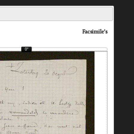
Facsimile's
0°