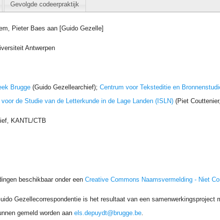
Gevolgde codeerpraktijk
gem, Pieter Baes aan [Guido Gezelle]
iversiteit Antwerpen
eek Brugge
(Guido Gezellearchief);
Centrum voor Teksteditie en Bronnenstudi
t voor de Studie van de Letterkunde in de Lage Landen (ISLN)
(Piet Couttenie
hief, KANTL/CTB
dingen beschikbaar onder een
Creative Commons Naamsvermelding - Niet C
uido Gezellecorrespondentie is het resultaat van een samenwerkingsproject me
unnen gemeld worden aan
els.depuydt@brugge.be
.