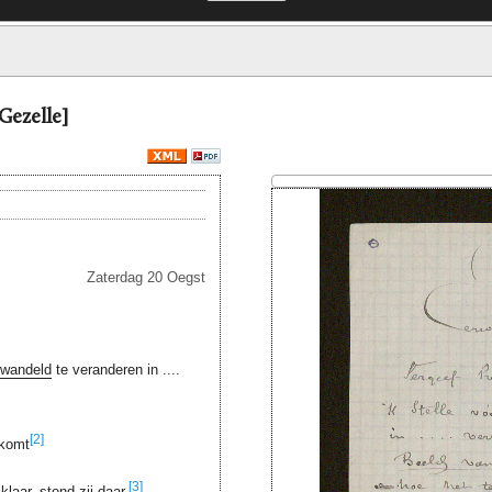
Gezelle]
Zaterdag 20 Oegst
rwandeld
te veranderen in ....
[2]
 komt
[3]
 klaar, stond zij daar.