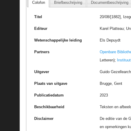
Colofon
Briefbeschrijving
Documentbeschrijving
Titel
20/08/[1882], Ize
Editeur
Karel Platteau; Un
Wetenschappelijke leiding
Els Depuydt
Partners
Openbare Biblioth
Letteren);
Instituu
Uitgever
Guido Gezellearc
Plaats van uitgave
Brugge, Gent
Publicatiedatum
2023
Beschikbaarheid
Teksten en afbeel
Disclaimer
De editie van de G
en opmerkingen k