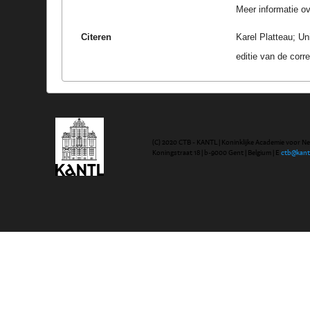
Meer informatie ove
Citeren
Karel Platteau; U
editie van de cor
(C) 2020 CTB - KANTL | Koninklijke Academie voor N
Koningstraat 18 | b-9000 Gent | Belgium | E
ctb@kant