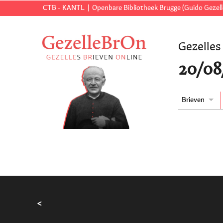
CTB - KANTL
Openbare Bibliotheek Brugge (Guido Gezell
Gezelles
20/08/
Brieven
<