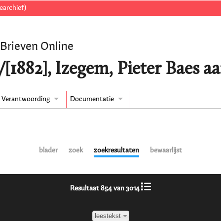
earchief)
 Brieven Online
[1882], Izegem, Pieter Baes a
Verantwoording
Documentatie
blader
zoek
zoekresultaten
bewaarlijst
Resultaat 854 van 3014
leestekst