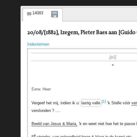
gg.14083
20/08/[1882], Izegem, Pieter Baes aan [Guido 
Indextermen
p1
+
Eerw. Heer
[1]
Vergeef het mij, indien ik u
lastig valle
’k Stelle vóór
ve
verslonden ? ....
Beeld van Jesus & Maria,
’k en weet niet hoe het te passe
e
5
strophe
. van geleerdheid hoog & klaar in de kunst etc.
–