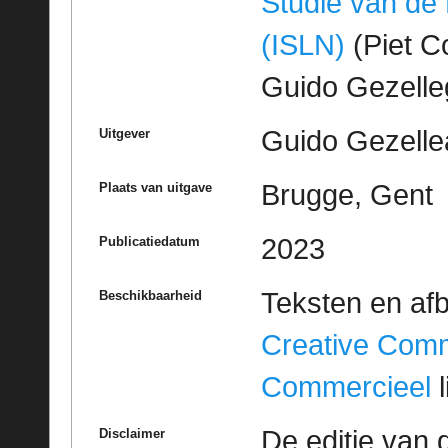
Studie van de
(ISLN)
(Piet Co
Guido Gezell
Guido Gezelle
Uitgever
Brugge, Gent
Plaats van uitgave
2023
Publicatiedatum
Teksten en af
Beschikbaarheid
Creative Com
Commercieel
l
De editie van 
Disclaimer