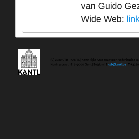
van Guido Geze
Wide Web:
lin
(C) 2020 CTB - KANTL | Koninklijke Academie voor Nederlandse Ta
Koningstraat 18 | b-9000 Gent | Belgium | E
ctb@kantl.be
| T +32 (0