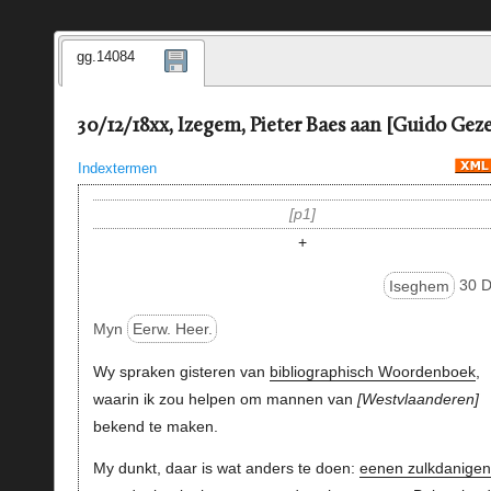
gg.14084
30/12/18xx, Izegem, Pieter Baes aan [Guido Geze
Indextermen
p1
+
Iseghem
30 D
Myn
Eerw. Heer.
Wy spraken gisteren van
bibliographisch Woordenboek
,
waarin ik zou helpen om mannen van
Westvlaanderen
bekend te maken.
My dunkt, daar is wat anders te doen:
eenen zulkdanigen