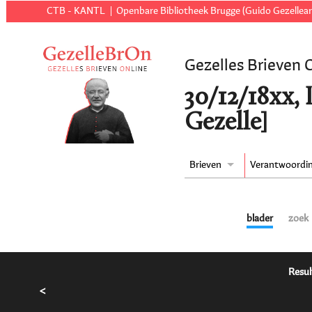
CTB - KANTL
Openbare Bibliotheek Brugge (Guido Gezellear
Gezelles Brieven 
30/12/18xx, 
Gezelle]
Brieven
Verantwoordi
blader
zoek
Resul
<