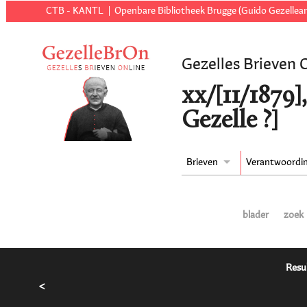
CTB - KANTL
Openbare Bibliotheek Brugge (Guido Gezellear
Gezelles Brieven 
xx/[11/1879]
Gezelle ?]
Brieven
Verantwoordi
blader
zoek
Resu
<