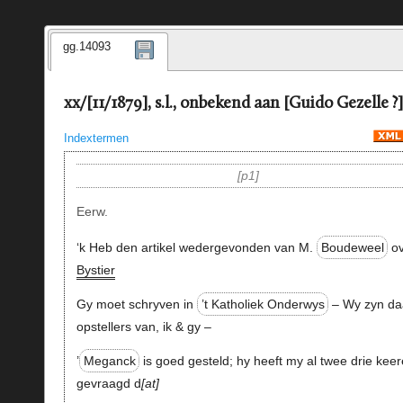
gg.14093
xx/[11/1879], s.l., onbekend aan [Guido Gezelle ?]
Indextermen
p1
Eerw.
‘k Heb den artikel wedergevonden van M.
Boudeweel
ov
Bystier
Gy moet schryven in
’t Katholiek Onderwys
– Wy zyn da
opstellers van, ik & gy –
’
Meganck
is goed gesteld; hy heeft my al twee drie kee
gevraagd d
at