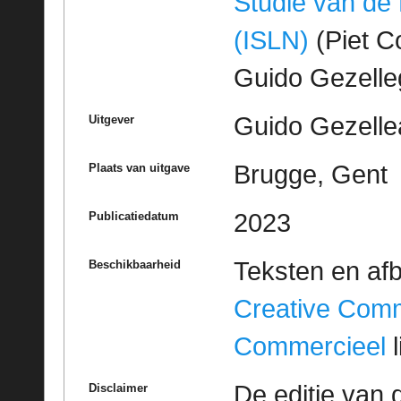
Studie van de
(ISLN)
(Piet Co
Guido Gezell
Guido Gezelle
Uitgever
Brugge, Gent
Plaats van uitgave
2023
Publicatiedatum
Teksten en af
Beschikbaarheid
Creative Com
Commercieel
l
De editie van 
Disclaimer