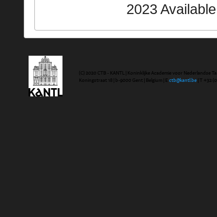
2023 Availabl
(C) 2020 CTB - KANTL | Koninklijke Academie voor Nederlandse Ta
Koningstraat 18 | b-9000 Gent | Belgium | E
ctb@kantl.be
| T +32 (0