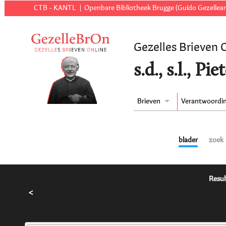
CTB - KANTL
Openbare Bibliotheek Brugge (Guido Gezellear
Gezelles Brieven 
s.d., s.l., P
Brieven
Verantwoordi
blader
zoek
Resul
<