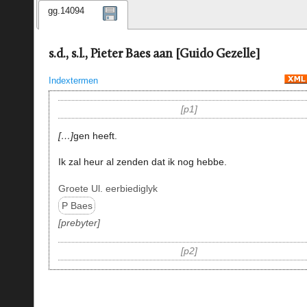
gg.14094
s.d., s.l., Pieter Baes aan [Guido Gezelle]
Indextermen
p1
…
gen heeft.
Ik zal heur al zenden dat ik nog hebbe.
Groete Ul. eerbiediglyk
P Baes
prebyter
p2