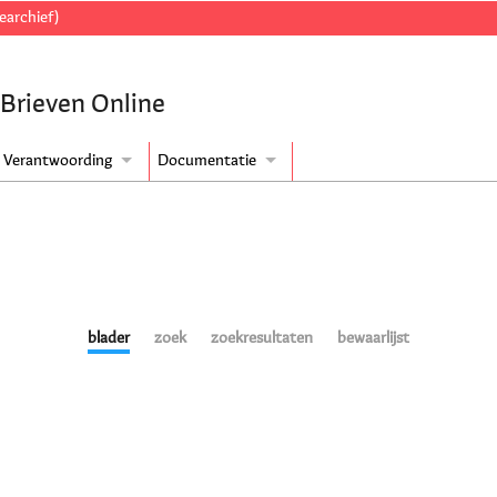
earchief)
 Brieven Online
Verantwoording
Documentatie
blader
zoek
zoekresultaten
bewaarlijst