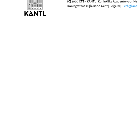
(C) 2020 CTB - KANTL | Koninklijke Academie voor N
Koningstraat 18 | b-9000 Gent | Belgium | E
ctb@kant