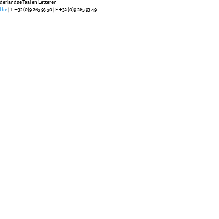
ederlandse Taal en Letteren
l.be
| T +32 (0)9 265 93 50 | F +32 (0)9 265 93 49