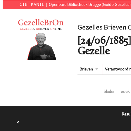
CTB - KANTL
Openbare Bibliotheek Brugge (Guido Gezellear
Gezelles Brieven 
[24/06/1885]
Gezelle
Brieven
Verantwoordi
blader
zoek
Resul
<