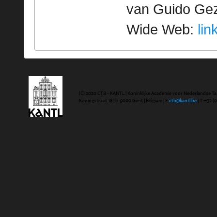
van Guido Geze
Wide Web:
lin
(C) 2020 CTB - KANTL | Koninklijke Academie voor Nederlandse Ta
Koningstraat 18 | b-9000 Gent | Belgium | E
ctb@kantl.be
| T +32 (0