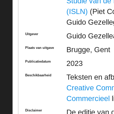
Studie van de
(ISLN)
(Piet Co
Guido Gezell
Guido Gezelle
Uitgever
Brugge, Gent
Plaats van uitgave
2023
Publicatiedatum
Teksten en af
Beschikbaarheid
Creative Com
Commercieel
l
De editie van 
Disclaimer