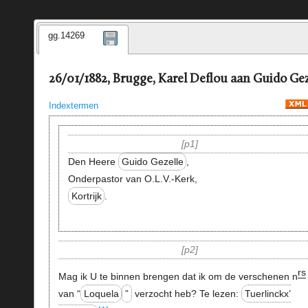
gg.14269
26/01/1882, Brugge, Karel Deflou aan Guido Gez
Indextermen
p1
Den Heere
Guido Gezelle
,
Onderpastor van O.L.V.-Kerk,
Kortrijk
.
p2
rs
Mag ik U te binnen brengen dat ik om de verschenen n
van “
Loquela
”
verzocht heb? Te lezen:
Tuerlinckx’