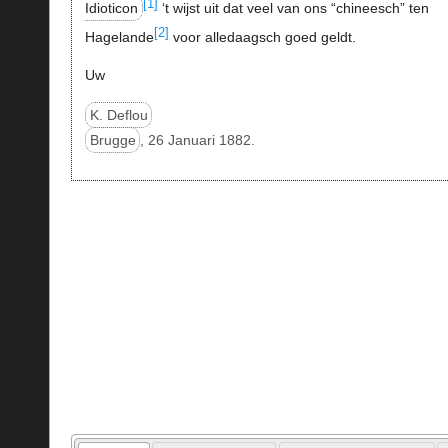
[1]
Idioticon
‘t wijst uit dat veel van ons “chineesch” ten
[2]
Hagelande
voor alledaagsch goed geldt.
Uw
K. Deflou
Brugge
, 26 Januari 1882.