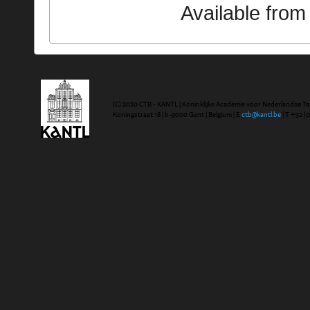
Available fro
(C) 2020 CTB - KANTL | Koninklijke Academie voor Nederlandse Ta
Koningstraat 18 | b-9000 Gent | Belgium | E
ctb@kantl.be
| T +32 (0