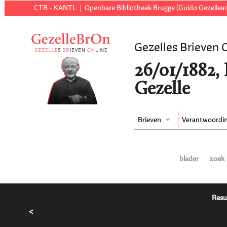
CTB - KANTL
Openbare Bibliotheek Brugge (Guido Gezellear
Gezelles Brieven 
26/01/1882,
Gezelle
Brieven
Verantwoordi
blader
zoek
Resu
<