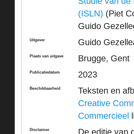
Studie van de
(ISLN)
(Piet Co
Guido Gezell
Guido Gezelle
Uitgever
Brugge, Gent
Plaats van uitgave
2023
Publicatiedatum
Teksten en af
Beschikbaarheid
Creative Com
Commercieel
l
De editie van 
Disclaimer