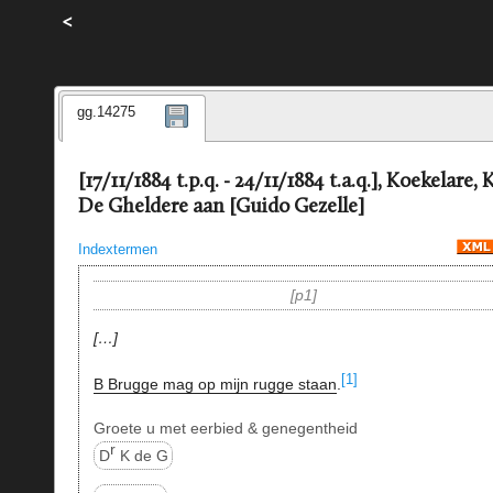
<
gg.14275
[17/11/1884 t.p.q. - 24/11/1884 t.a.q.], Koekelare, 
De Gheldere aan [Guido Gezelle]
Indextermen
p1
…
[1]
B Brugge mag op mijn rugge staan
.
Groete u met eerbied & genegentheid
r
D
K de G