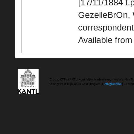
[17/11/1884 t.p
GezelleBrOn, 
correspondent
Available fro
(C) 2020 CTB - KANTL | Koninklijke Academie voor Nederlandse Ta
Koningstraat 18 | b-9000 Gent | Belgium | E
ctb@kantl.be
| T +32 (0