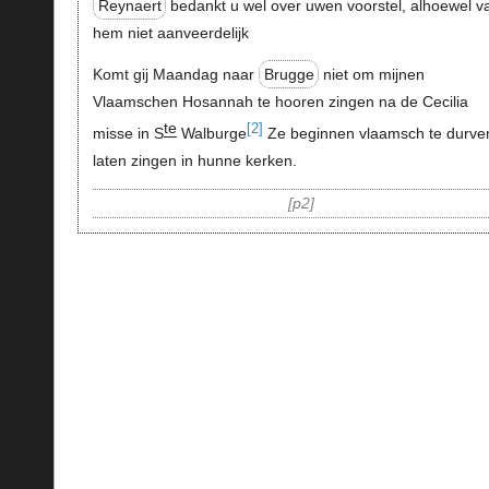
Reynaert
bedankt u wel over uwen voorstel, alhoewel v
hem niet aanveerdelijk
Komt gij Maandag naar
Brugge
niet om mijnen
Vlaamschen Hosannah te hooren zingen na de Cecilia
te
[2]
misse in S
Walburge
Ze beginnen vlaamsch te durve
laten zingen in hunne kerken.
p2