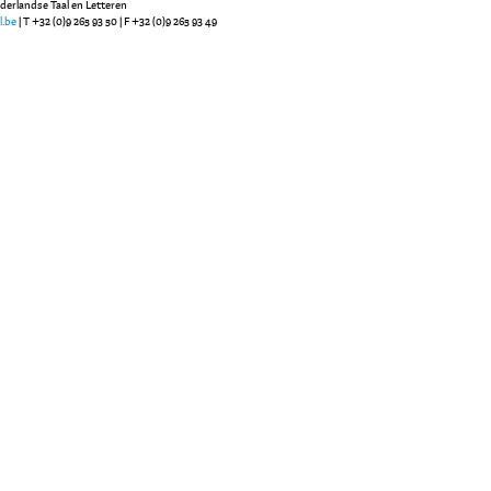
ederlandse Taal en Letteren
l.be
| T +32 (0)9 265 93 50 | F +32 (0)9 265 93 49