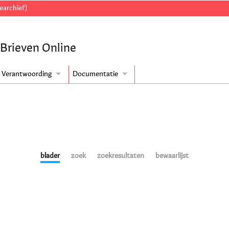
earchief)
 Brieven Online
Verantwoording
Documentatie
blader
zoek
zoekresultaten
bewaarlijst