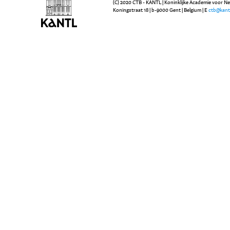
(C) 2020 CTB - KANTL | Koninklijke Academie voor N
Koningstraat 18 | b-9000 Gent | Belgium | E
ctb@kant