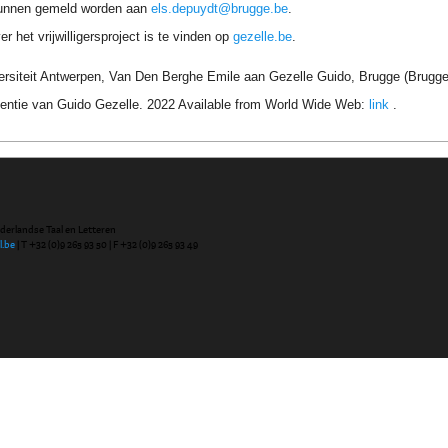
unnen gemeld worden aan
els.depuydt@brugge.be
.
r het vrijwilligersproject is te vinden op
gezelle.be
.
ersiteit Antwerpen, Van Den Berghe Emile aan Gezelle Guido, Brugge (Brugge)
entie van Guido Gezelle. 2022 Available from World Wide Web:
link
.
ederlandse Taal en Letteren
l.be
| T +32 (0)9 265 93 50 | F +32 (0)9 265 93 49