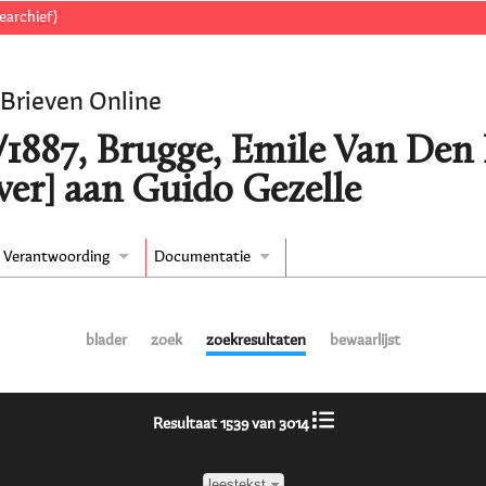
earchief)
 Brieven Online
/1887, Brugge, Emile Van Den B
er] aan Guido Gezelle
Verantwoording
Documentatie
blader
zoek
zoekresultaten
bewaarlijst
Resultaat 1539 van 3014
leestekst