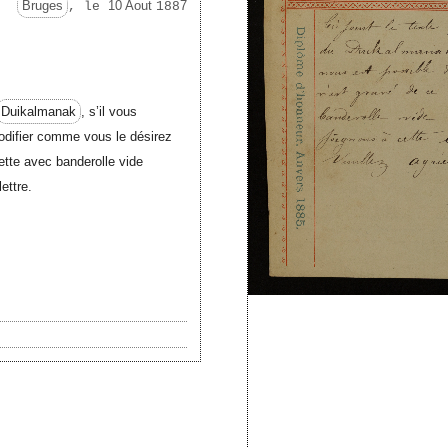
Bruges
10 Aout
7
, le
188
Duikalmanak
, s’il vous
modifier comme vous le désirez
uette avec banderolle vide
ettre.