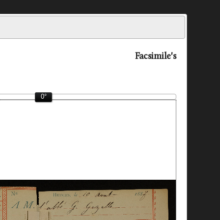
Facsimile's
0°