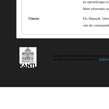
en opmerkingen k
Meer informatie ove
Citeren
Els Depuydt; Univ
van de correspond
(C) 2020 CTB - KANTL | Koninklijke Academie voor N
Koningstraat 18 | b-9000 Gent | Belgium | E
ctb@kant