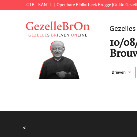
CTB - KANTL
Openbare Bibliotheek Brugge (Guido Gezell
Gezelles
10/08
Brouw
Brieven
<