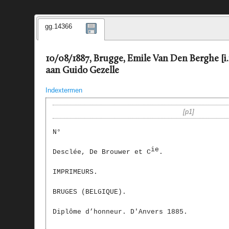
gg.14366
10/08/1887, Brugge, Emile Van Den Berghe [i
aan Guido Gezelle
Indextermen
p1
N°
ie
Desclée, De Brouwer et C
.
IMPRIMEURS.
BRUGES (BELGIQUE).
Diplôme d’honneur. D'Anvers 1885.