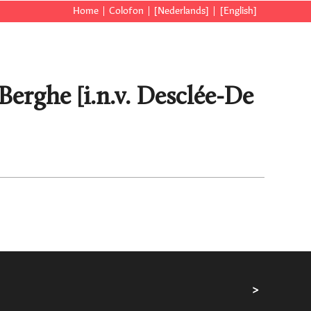
Home
Colofon
[Nederlands]
[English]
erghe [i.n.v. Desclée-De
>