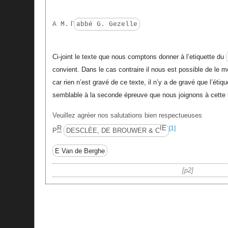
l’
A M.
abbé G. Gezelle
Ci-joint le texte que nous comptons donner à l’etiquette du
convient. Dans le cas contraire il nous est possible de le 
car rien n’est gravé de ce texte, il n’y a de gravé que l’étiq
semblable à la seconde épreuve que nous joignons à cette l
Veuillez agréer nos salutations bien respectueuses
R
IE
[1]
P
DESCLÉE, DE BROUWER & C
E Van de Berghe
p2