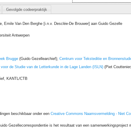
Gevolgde codeerpraktijk
e, Emile Van Den Berghe [i.n.v. Desclée-De Brouwer] aan Guido Gezelle
ersiteit Antwerpen
eek Brugge
(Guido Gezellearchief);
Centrum voor Teksteditie en Bronnenstudi
t voor de Studie van de Letterkunde in de Lage Landen (ISLN)
(Piet Couttenie
hief, KANTL/CTB
dingen beschikbaar onder een
Creative Commons Naamsvermelding - Niet C
uido Gezellecorrespondentie is het resultaat van een samenwerkingsproject me