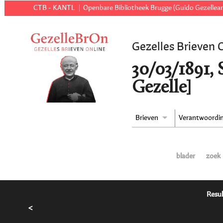
CTB - KANTL
Openbare Bibliotheek Brugge (Guido Gezellear
Gezelles Brieven 
30/03/1891, 
Gezelle]
Brieven
Verantwoordi
blader
zoek
Resul
<