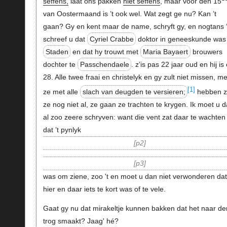
seffens,
laat ons pakken
niet seffens
, maar voor den 15
van Oostermaand is ’t ook wel. Wat zegt ge nu? Kan ’t
gaan? Gy en kent maar de name, schryft gy, en nogtans 
schreef u dat
Cyriel Crabbe
doktor in geneeskunde was
Staden
en dat hy trouwt met
Maria Bayaert
brouwers
dochter te
Passchendaele
. z’is pas 22 jaar oud en hij is 
28. Alle twee fraai en christelyk en gy zult niet missen, me
[1]
ze met alle
slach van deugden te versieren;
hebben 
ze nog niet al, ze gaan ze trachten te krygen. Ik moet u d
al zoo zeere schryven: want die vent zat daar te wachten
dat ’t pynlyk
p2
p3
was om ziene, zoo 't en moet u dan niet verwonderen dat
hier en daar iets te kort was of te vele.
Gaat gy nu dat mirakeltje kunnen bakken dat het naar de
trog smaakt? Jaag' hé?