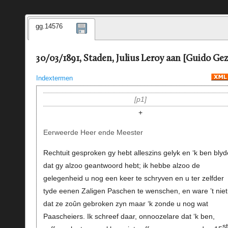
gg.14576
30/03/1891, Staden, Julius Leroy aan [Guido Gez
Indextermen
p1
+
Eerweerde Heer ende Meester
Rechtuit gesproken gy hebt alleszins gelyk en ‘k ben blyd
dat gy alzoo geantwoord hebt; ik hebbe alzoo de
gelegenheid u nog een keer te schryven en u ter zelfder
tyde eenen Zaligen Paschen te wenschen, en ware ’t niet
dat ze zoûn gebroken zyn maar ‘k zonde u nog wat
Paascheiers. Ik schreef daar, onnoozelare dat ‘k ben,
s