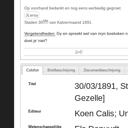
Op voorhand bedankt en nog eens eerbiedig gegroet.
JLeroy
ste
Staden 30
van Kalvermaand 1891.
Vergetendheden:
Gy en spreekt wel van myn boeksken ni
doet je’ niet?
p4
Colofon
Briefbeschrijving
Documentbeschrijving
30/03/1891, St
Titel
Gezelle]
Koen Calis; Un
Editeur
Wetenschappelijke