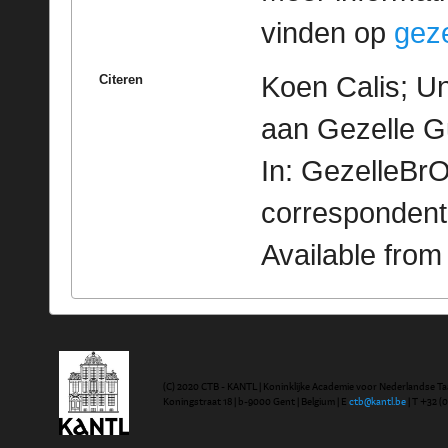
vinden op
geze
Koen Calis; Un
Citeren
aan Gezelle G
In: GezelleBrO
correspondent
Available fro
(C) 2020 CTB - KANTL | Koninklijke Academie voor Nederlandse Ta
Koningstraat 18 | b-9000 Gent | Belgium | E
ctb@kantl.be
| T +32 (0