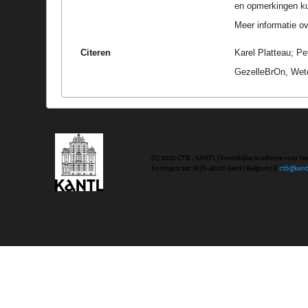
en opmerkingen k
Meer informatie ove
Citeren
Karel Platteau; Pe
GezelleBrOn, Wete
(C) 2020 CTB - KANTL | Koninklijke Academie voor N
Koningstraat 18 | b-9000 Gent | Belgium | E
ctb@kant