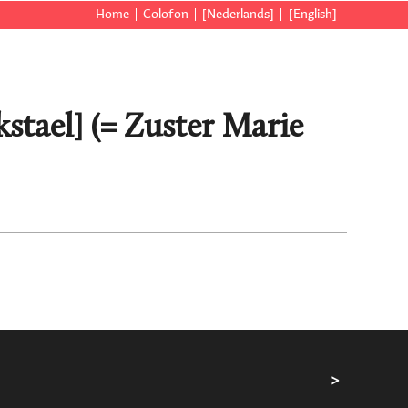
Home
Colofon
[Nederlands]
[English]
stael] (= Zuster Marie
>