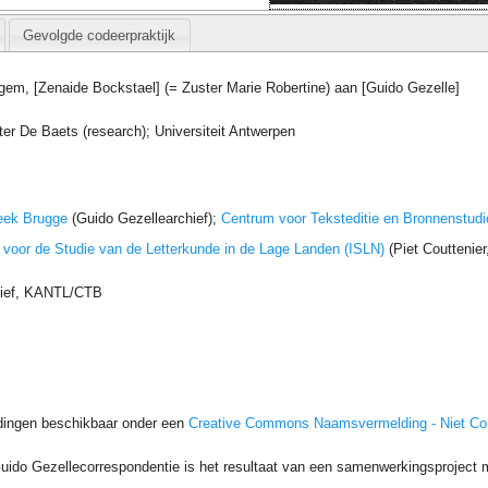
Gevolgde codeerpraktijk
gem, [Zenaide Bockstael] (= Zuster Marie Robertine) aan [Guido Gezelle]
ter De Baets (research); Universiteit Antwerpen
eek Brugge
(Guido Gezellearchief);
Centrum voor Teksteditie en Bronnenstudi
t voor de Studie van de Letterkunde in de Lage Landen (ISLN)
(Piet Couttenie
hief, KANTL/CTB
dingen beschikbaar onder een
Creative Commons Naamsvermelding - Niet C
uido Gezellecorrespondentie is het resultaat van een samenwerkingsproject me