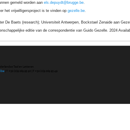
unnen gemeld worden aan
els.depuydt@brugge.be
.
r het vrijwilligersproject is te vinden op
gezelle.be
.
ter De Baets (research); Universiteit Antwerpen, Bockstael Zenaide aan Gezel
nschappelijke editie van de correspondentie van Guido Gezelle. 2024 Avail
ederlandse Taal en Letteren
l.be
| T +32 (0)9 265 93 50 | F +32 (0)9 265 93 49