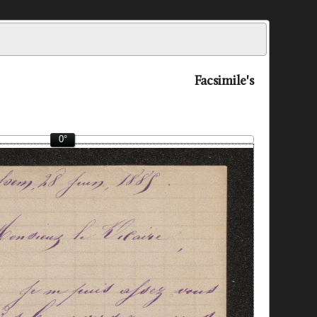
Facsimile's
0°