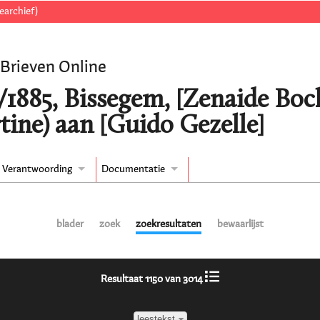
earchief)
 Brieven Online
/1885, Bissegem, [Zenaide Bock
tine) aan [Guido Gezelle]
Verantwoording
Documentatie
blader
zoek
zoekresultaten
bewaarlijst
Resultaat 1150 van 3014
leestekst