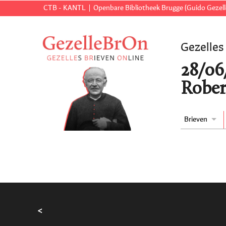
CTB - KANTL
Openbare Bibliotheek Brugge (Guido Gezell
Gezelles
28/06
Rober
Brieven
<