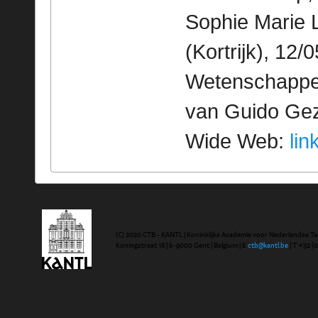
Sophie Marie L
(Kortrijk), 12
Wetenschappeli
van Guido Geze
Wide Web:
lin
(C) 2020 CTB - KANTL | Koninklijke Academie voor Nederlandse Ta
Koningstraat 18 | b-9000 Gent | Belgium | E
ctb@kantl.be
| T +32 (0