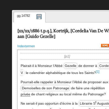
gg.14782
[xx/xx/1886 t.p.q.], Kortrijk, [Cordelia Van De W
aan [Guido Gezelle]
Indextermen
p1
Plairait-il à Monsieur l’Abbé
Gezelle
de donner à
Corde
[1]
V.
le calendrier alphabétique de tous les Saints?
Pourrait-elle rappeler à Monsieur l’Abbé de proposer aux
Demoiselles de son Patronage
de faire une répétition
privée
de chant religieux au local même du Patronage?
t
Ne serait-il pas opportun d’écrire à la
Librairie S
Augusti