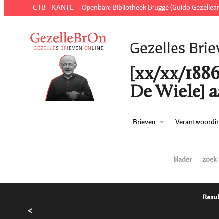
CTB - KANTL
Openbare Bibliotheek Brugge (Guido Gezellear
Gezelles Brie
[xx/xx/1886 
De Wiele] a
Brieven
Verantwoordi
blader
zoek
Resul
<