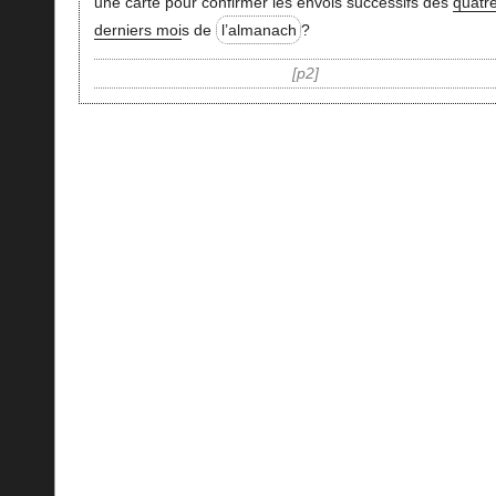
une carte pour confirmer les envois successifs des
quatr
derniers moi
s de
l’almanach
?
p2