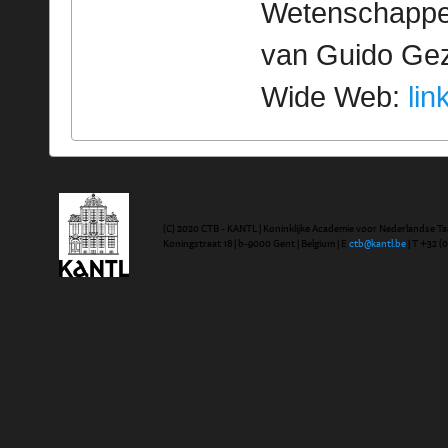
Wetenschappeli
van Guido Geze
Wide Web:
lin
(C) 2020 CTB - KANTL | Koninklijke Academie voor Nederlandse Ta
Koningstraat 18 | b-9000 Gent | Belgium | E
ctb@kantl.be
| T +32 (0