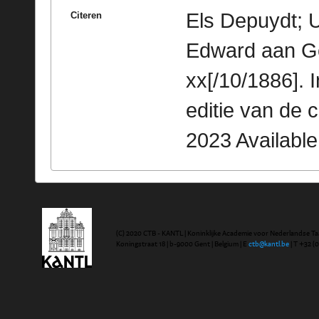
Els Depuydt; 
Citeren
Edward aan Ge
xx[/10/1886]. 
editie van de 
2023 Availabl
(C) 2020 CTB - KANTL | Koninklijke Academie voor Nederlandse Ta
Koningstraat 18 | b-9000 Gent | Belgium | E
ctb@kantl.be
| T +32 (0