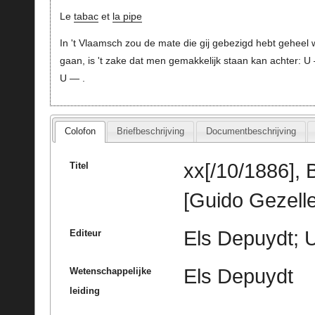
Le
tabac
et
la pipe
In 't Vlaamsch zou de mate die gij gebezigd hebt geheel 
gaan, is 't zake dat men gemakkelijk staan kan achter: U
U — .
Colofon
Briefbeschrijving
Documentbeschrijving
xx[/10/1886],
Titel
[Guido Gezelle
Els Depuydt; U
Editeur
Els Depuydt
Wetenschappelijke
leiding