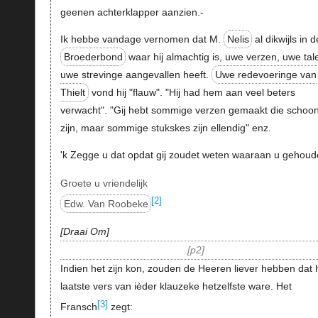
geenen achterklapper aanzien.-
Ik hebbe vandage vernomen dat M.
Nelis
al dikwijls in 
Broederbond
waar hij almachtig is, uwe verzen, uwe tal
uwe strevinge aangevallen heeft.
Uwe redevoeringe van
Thielt
vond hij "flauw". "Hij had hem aan veel beters
verwacht". "Gij hebt sommige verzen gemaakt die schoo
zijn, maar sommige stukskes zijn ellendig" enz.
'k Zegge u dat opdat gij zoudet weten waaraan u gehoud
Groete u vriendelijk
[2]
Edw. Van Roobeke
Draai Om
p2
Indien het zijn kon, zouden de Heeren liever hebben dat 
laatste vers van ièder klauzeke hetzelfste ware. Het
[3]
Fransch
zegt: