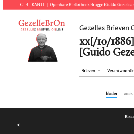
CTB - KANTL
Openbare Bibliotheek Brugge (Guido Gezellear
Gezelles Brieven 
xx[/10/1886
[Guido Geze
Brieven
Verantwoordi
blader
zoek
Resu
<