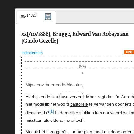
gg.14827
xx[/10/1886], Brugge, Edward Van Robays aan
[Guido Gezelle]
Indextermen
p1
+
Mijn eerw. heer ende Meester,
Hierbij zende ik u
uwe verzen
. Maar zegt dan: ‘n Ware h
niet mogelijk het woord
pastorele
te vervangen door iets 
[1]
dietscher is?
In dergelijke stukken kan dat woord wel m
misstaan als elders, maar toch.
Mag ik het u zeggen? — maar g'en moet mij daarvooren 