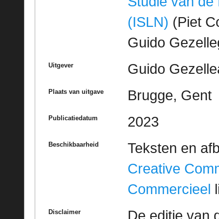
Studie van de
(ISLN)
(Piet Co
Guido Gezell
Guido Gezelle
Uitgever
Brugge, Gent
Plaats van uitgave
2023
Publicatiedatum
Teksten en af
Beschikbaarheid
Creative Com
Commercieel
l
De editie van 
Disclaimer