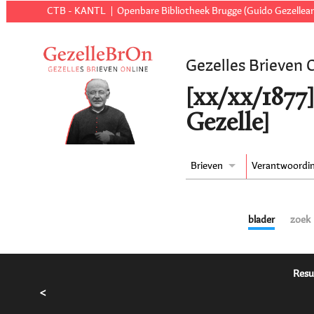
CTB - KANTL
Openbare Bibliotheek Brugge (Guido Gezellear
Gezelles Brieven 
[xx/xx/1877]
Gezelle]
Brieven
Verantwoordi
blader
zoek
Resu
<