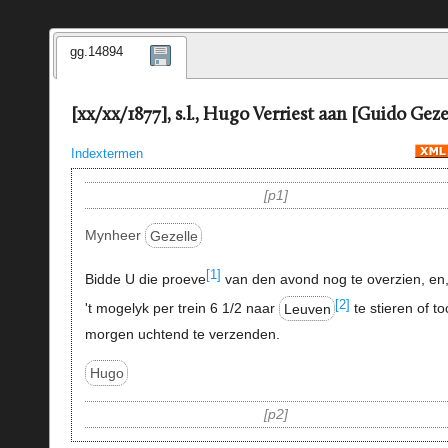
gg.14894
[xx/xx/1877], s.l., Hugo Verriest aan [Guido Geze
Indextermen
p1
Mynheer
Gezelle
[1]
Bidde U die proeve
van den avond nog te overzien, en,
[2]
't mogelyk per trein 6 1/2 naar
Leuven
te stieren of t
morgen uchtend te verzenden.
Hugo
p2