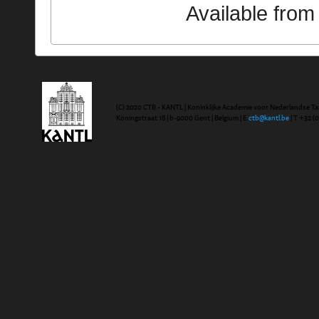
Available fro
(C) 2020 CTB - KANTL | Koninklijke Academie voor Nederlandse Ta
Koningstraat 18 | b-9000 Gent | Belgium | E
ctb@kantl.be
| T +32 (0