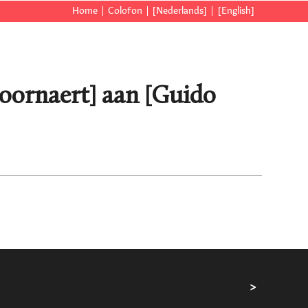
Home
Colofon
[Nederlands]
[English]
Coornaert] aan [Guido
>