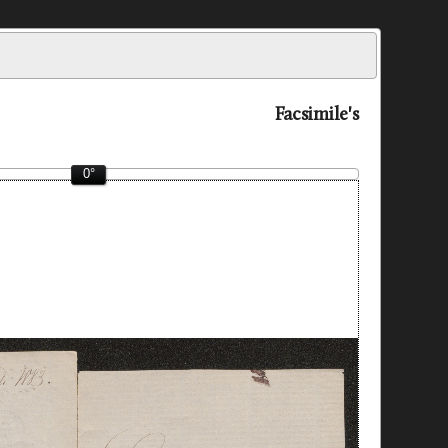
Facsimile's
0°