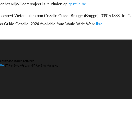
r het vrijwilligersproject is te vinden op
gezelle.be
.
oornaert Victor Julien aan Gezelle Guido, Brugge (Brugge), 09/07/1883. In: G
an Guido Gezelle. 2024 Available from World Wide Web:
link
.
ederlandse Taal en Letteren
l.be
| T +32 (0)9 265 93 50 | F +32 (0)9 265 93 49