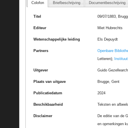
Colofon
Briefbeschrijving
Documentbeschrijving
Titel
09/07/1883, Brugge
Editeur
Miet Hubrechts
Wetenschappelijke leiding
Els Depuydt
Partners
Openbare Biblioth
Letteren);
Instituu
Uitgever
Guido Gezellearc
Plaats van uitgave
Brugge, Gent
Publicatiedatum
2024
Beschikbaarheid
Teksten en afbeel
Disclaimer
De editie van de G
en opmerkingen k