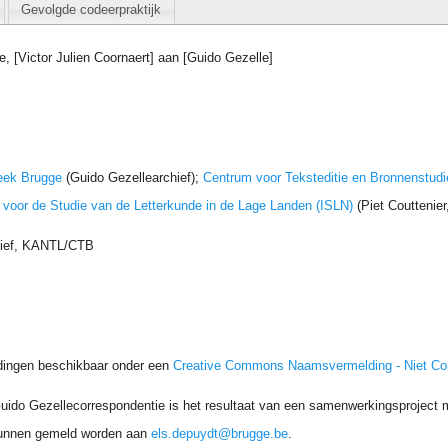
Gevolgde codeerpraktijk
, [Victor Julien Coornaert] aan [Guido Gezelle]
eek Brugge
(Guido Gezellearchief);
Centrum voor Teksteditie en Bronnenstudi
t voor de Studie van de Letterkunde in de Lage Landen (ISLN)
(Piet Couttenie
hief, KANTL/CTB
dingen beschikbaar onder een
Creative Commons Naamsvermelding - Niet C
uido Gezellecorrespondentie is het resultaat van een samenwerkingsproject me
unnen gemeld worden aan
els.depuydt@brugge.be
.