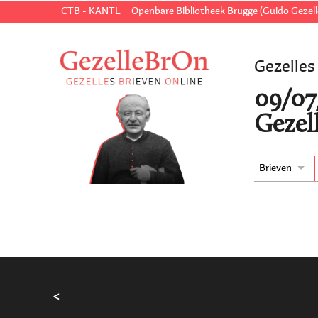
CTB - KANTL
Openbare Bibliotheek Brugge (Guido Gezell
Gezelles
09/07
Gezell
Brieven
<