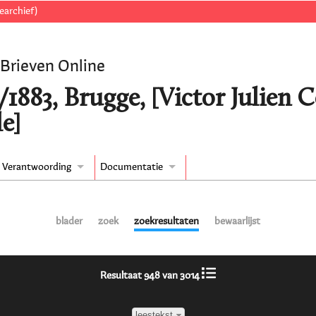
earchief)
 Brieven Online
/1883, Brugge, [Victor Julien 
e]
Verantwoording
Documentatie
blader
zoek
zoekresultaten
bewaarlijst
Resultaat 948 van 3014
leestekst