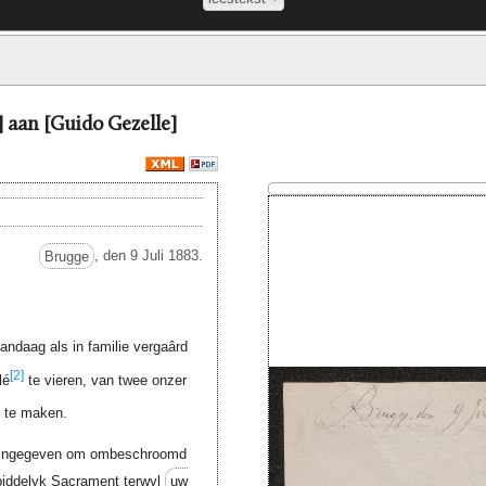
] aan [Guido Gezelle]
Brugge
, den 9 Juli 1883.
andaag als in familie vergaârd
[2]
lé
te vieren, van twee onzer
te maken.
ed ingegeven om ombeschroomd
nbiddelyk Sacrament terwyl
uw