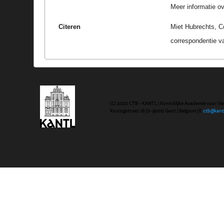
Meer informatie ove
Citeren
Miet Hubrechts, C
correspondentie v
(C) 2020 CTB - KANTL | Koninklijke Academie voor N
Koningstraat 18 | b-9000 Gent | Belgium | E
ctb@kant