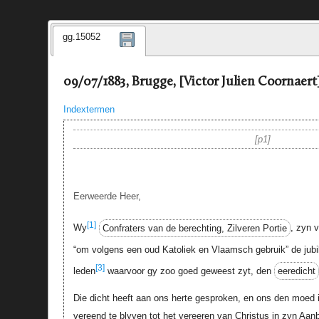
gg.15052
09/07/1883, Brugge, [Victor Julien Coornaert
Indextermen
p1
Eerweerde Heer,
[1]
Wy
Confraters van de berechting, Zilveren Portie
, zyn v
“om volgens een oud Katoliek en Vlaamsch gebruik” de jubi
[3]
leden
waarvoor gy zoo goed geweest zyt, den
eeredicht
Die dicht heeft aan ons herte gesproken, en ons den mo
vereend te blyven tot het vereeren van Christus in zyn Aa