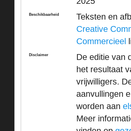
2025
Teksten en af
Beschikbaarheid
Creative Com
Commercieel
l
De editie van 
Disclaimer
het resultaat
vrijwilligers. 
aanvullingen 
worden aan
e
Meer informatie
vinden op
geze