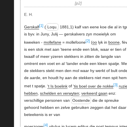
p2
E. H.
[1]
Gerskalf
(
Loqu.
1881,1) kalf van eene koe die al in tg
is byv. in Juny, Julij — gerskalvers zyn moeielyk om
[2]
kweeken -
mollefane
= mollefoone
(
oo
lyk in
boone
, fè
is een stok met aan 'teene ende een blok, waar er tien of
twaalf of meer yzeren stekkers in zitten de langde van
omtrent een voet en al 'tander ende een kleen spatje. Me
de stekkers stekt men den mol waar hy werkt of bult ond
de aarde, en houdt hy aan de stekkers niet men spit hem 
[3]
met t spatje.
't Is boelink
of
'tis boel over de nokke
ruzi
hebben
,
schelden en verwyten
;
verkeerd gaan
enz:
verschillige personen van
Oostende
die de spreuke
gehoord hebben en zelve gebruiken zeggen dat het daar
beteekenis is er van
[4]
moerzoger
vitulus in lucem editus die post tempus inte