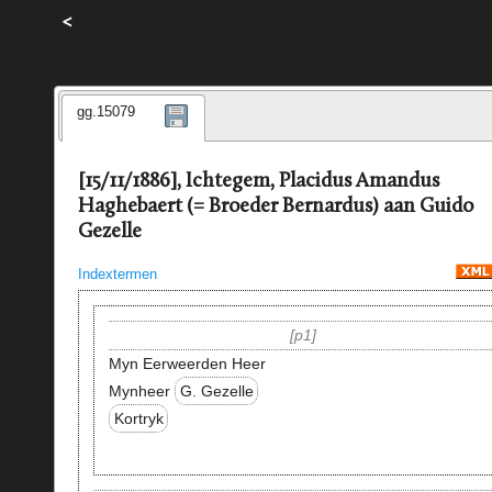
<
gg.15079
[15/11/1886], Ichtegem, Placidus Amandus
Haghebaert (= Broeder Bernardus) aan Guido
Gezelle
Indextermen
p1
Myn Eerweerden Heer
Mynheer
G. Gezelle
Kortryk