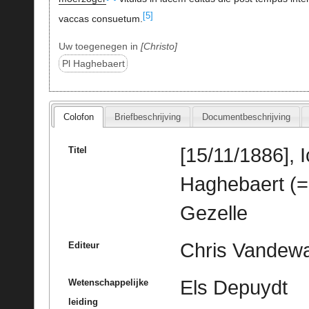
[5]
vaccas consuetum.
Uw toegenegen in
Christo
Pl Haghebaert
Colofon
Briefbeschrijving
Documentbeschrijving
[15/11/1886],
Titel
Haghebaert (=
Gezelle
Chris Vandewal
Editeur
Els Depuydt
Wetenschappelijke
leiding