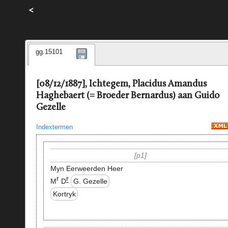
<
gg.15101
[08/12/1887], Ichtegem, Placidus Amandus
Haghebaert (= Broeder Bernardus) aan Guido
Gezelle
Indextermen
p1
Myn Eerweerden Heer
r
r
M
D
G. Gezelle
Kortryk