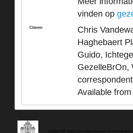
Meer informatie
vinden op
geze
Chris Vandewal
Citeren
Haghebaert Pl
Guido, Ichtege
GezelleBrOn, 
correspondent
Available fro
(C) 2020 CTB - KANTL | Koninklijke Academie voor Nederlandse Ta