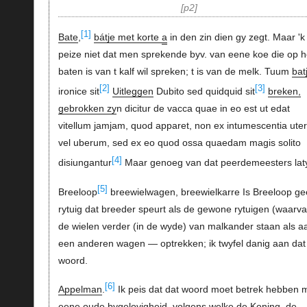
p2
[1]
Bate
,
bátje met korte
a
in den zin dien gy zegt. Maar 'k
peize niet dat men sprekende byv. van eene koe die op h
baten is van t kalf wil spreken; t is van de melk. Tuum
bat
[2]
[3]
ironice sit
Uitleggen
Dubito sed quidquid sit
breken,
gebrokken zy
n dicitur de vacca quae in eo est ut edat
vitellum jamjam, quod apparet, non ex intumescentia uter
vel uberum, sed ex eo quod ossa quaedam magis solito
[4]
disiungantur
Maar genoeg van dat peerdemeesters lat
[5]
Breeloop
breewielwagen, breewielkarre Is Breeloop g
rytuig dat breeder speurt als de gewone rytuigen (waarv
de wielen verder (in de wyde) van malkander staan als a
een anderen wagen — optrekken; ik twyfel danig aan dat
woord.
[6]
Appelman
.
Ik peis dat dat woord moet betrek hebben 
eene oude bygelovigheid, volgens welke de Koning, de