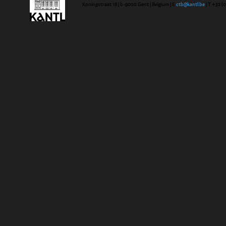
Koningstraat 18 | b-9000 Gent | Belgium | E
ctb@kantl.be
| T +32 (0