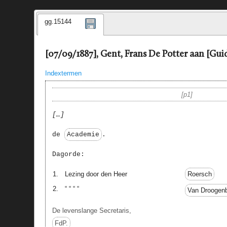
gg.15144
[07/09/1887], Gent, Frans De Potter aan [Gui
Indextermen
p1
…
de
Academie
.
Dagorde:
1.
Lezing door den Heer
Roersch
2.
“ “ “ “
Van Droogen
De levenslange Secretaris,
FdP.