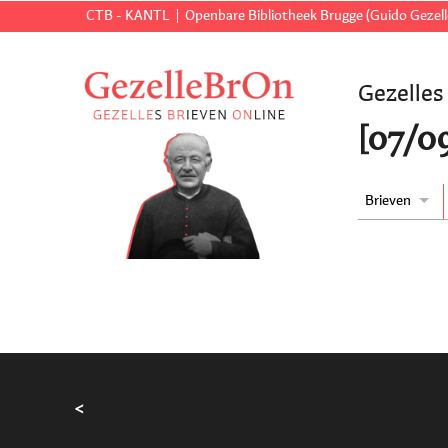
CTB - KANTL
Openbare Bibliotheek Brugge (Guido Gezell
Gezelles
[07/0
Brieven
<