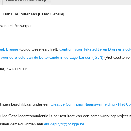
Gevolgde codeerpraktijk
t, Frans De Potter aan [Guido Gezelle]
versiteit Antwerpen
eek Brugge
(Guido Gezellearchief);
Centrum voor Teksteditie en Bronnenstudi
t voor de Studie van de Letterkunde in de Lage Landen (ISLN)
(Piet Couttenie
hief, KANTL/CTB
dingen beschikbaar onder een
Creative Commons Naamsvermelding - Niet C
uido Gezellecorrespondentie is het resultaat van een samenwerkingsproject me
unnen gemeld worden aan
els.depuydt@brugge.be
.