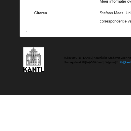
Meer informatie ove
Citeren
Stefaan Maes; Uni
correspondentie v
(C) 2020 CTB - KANTL | Koninklijke Academie voor N
Koningstraat 18 | b-9000 Gent | Belgium | E
ctb@kant