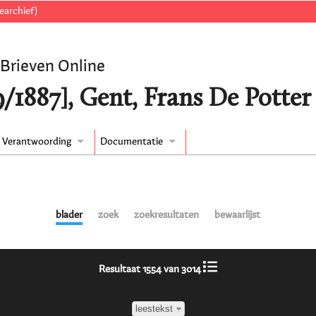
earchief)
 Brieven Online
9/1887], Gent, Frans De Potter
Verantwoording
Documentatie
blader
zoek
zoekresultaten
bewaarlijst
Resultaat 1554 van 3014
leestekst