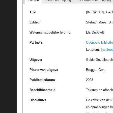
Colofon
Briefbeschrijving
Documentbeschrijving
Titel
[07/09/1887], Gen
Editeur
Stefaan Maes; Uni
Wetenschappelijke leiding
Els Depuydt
Partners
Openbare Biblioth
Letteren);
Instituu
Uitgever
Guido Gezellearc
Plaats van uitgave
Brugge, Gent
Publicatiedatum
2023
Beschikbaarheid
Teksten en afbeel
Disclaimer
De editie van de G
en opmerkingen k