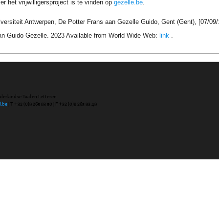
r het vrijwilligersproject is te vinden op
gezelle.be
.
versiteit Antwerpen, De Potter Frans aan Gezelle Guido, Gent (Gent), [07/09/
an Guido Gezelle. 2023 Available from World Wide Web:
link
.
ederlandse Taal en Letteren
l.be
| T +32 (0)9 265 93 50 | F +32 (0)9 265 93 49