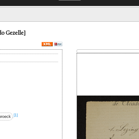
do Gezelle]
[1]
broeck
.