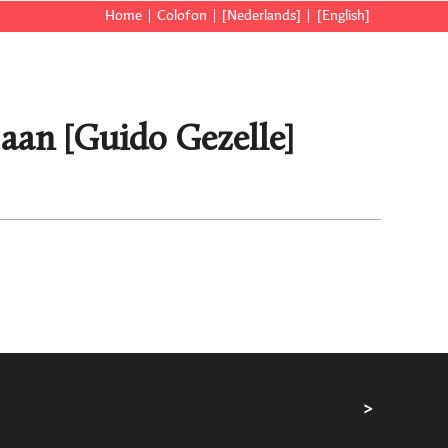
Home
Colofon
[Nederlands]
[English]
 aan [Guido Gezelle]
>