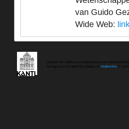
Wetenschappeli
van Guido Geze
Wide Web:
lin
(C) 2020 CTB - KANTL | Koninklijke Academie voor Nederlandse Ta
Koningstraat 18 | b-9000 Gent | Belgium | E
ctb@kantl.be
| T +32 (0