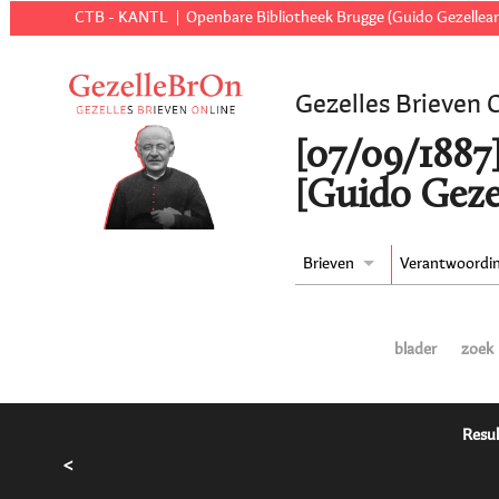
CTB - KANTL
Openbare Bibliotheek Brugge (Guido Gezellear
Gezelles Brieven 
[07/09/1887]
[Guido Geze
Brieven
Verantwoordi
blader
zoek
Resul
<