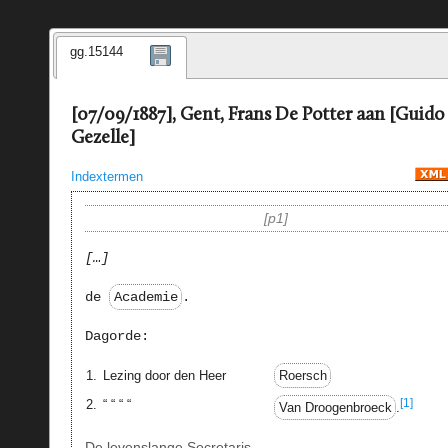
gg.15144
[07/09/1887], Gent, Frans De Potter aan [Guido
Gezelle]
Indextermen
p1
…
de
Academie
.
Dagorde:
1.
Lezing door den Heer
Roersch
[1]
2.
“ “ “ “
Van Droogenbroeck
.
De levenslange Secretaris,