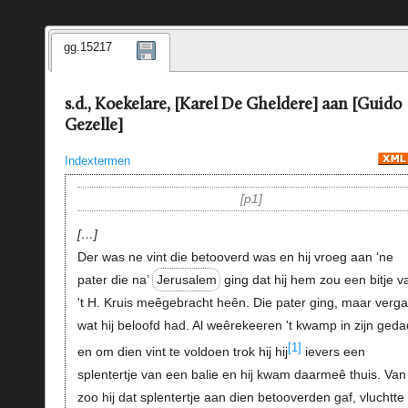
gg.15217
s.d., Koekelare, [Karel De Gheldere] aan [Guido
Gezelle]
Indextermen
p1
…
Der was ne vint die betooverd was en hij vroeg aan ‘ne
pater die na’
Jerusalem
ging dat hij hem zou een bitje v
't H. Kruis meêgebracht heên. Die pater ging, maar verga
wat hij beloofd had. Al weêrekeeren 't kwamp in zijn geda
[1]
en om dien vint te voldoen trok hij hij
ievers een
splentertje van een balie en hij kwam daarmeê thuis. Van
zoo hij dat splentertje aan dien betooverden gaf, vluchtte