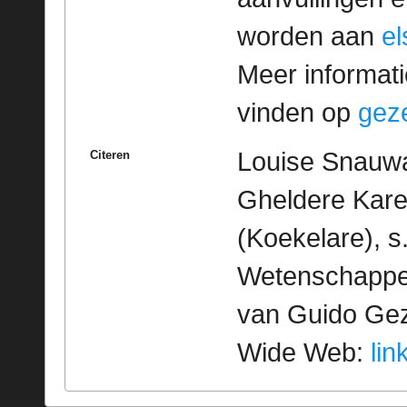
worden aan
e
Meer informatie
vinden op
geze
Louise Snauwae
Citeren
Gheldere Kare
(Koekelare), s
Wetenschappeli
van Guido Geze
Wide Web:
lin