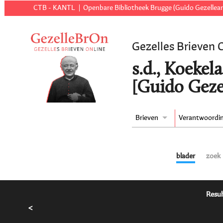
CTB - KANTL
Openbare Bibliotheek Brugge (Guido Gezellear
Gezelles Brieven 
s.d., Koekel
[Guido Geze
Brieven
Verantwoordi
blader
zoek
Resul
<