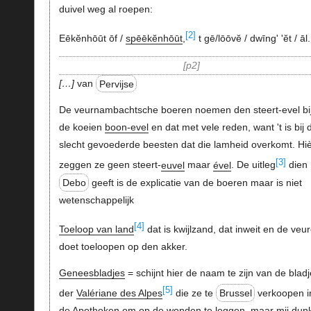
duivel weg al roepen:
[2]
Eēkĕnhōūt ōf /
spēēkĕnhōūt
,
t gē/lōōvĕ / dwīng' 'ĕt / āl.
p2
…
van
Pervijse
De veurnambachtsche boeren noemen den steert-evel bi
de koeien
boon-evel
en dat met vele reden, want 't is bij 
slecht gevoederde beesten dat die lamheid overkomt. Hi
[3]
zeggen ze geen steert-
euvel
maar
ével
. De uitleg
dien
Debo
geeft is de explicatie van de boeren maar is niet
wetenschappelijk
[4]
Toeloop van land
dat is kwijlzand, dat inweit en de veu
doet toeloopen op den akker.
Geneesbladjes
= schijnt hier de naam te zijn van de blad
[5]
der
Valériane des Alpes
die ze te
Brussel
verkoopen i
de Apotheken om op de wonden te leggen, maar mij dunk