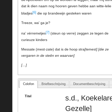
dat ik dien naam nog hooren geven hebbe aan witte-lelie
[6]
bladjes
die op brandewijn gesteken waren
Treeze, wa' ga je?
[7]
na' vérremetjes
(steun op verre) zeggen ze tegen de
curieuze kinders
Messate (mest-zate) dat is de hoop stra
temest
die ze
vergaren in de steên en waarvan
…
Colofon
Briefbeschrijving
Documentbeschrijving
s.d., Koekelar
Titel
Gezelle]