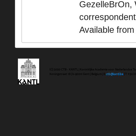
GezelleBrOn, 
correspondent
Available fro
(C) 2020 CTB - KANTL | Koninklijke Academie voor Nederlandse Ta
Koningstraat 18 | b-9000 Gent | Belgium | E
ctb@kantl.be
| T +32 (0