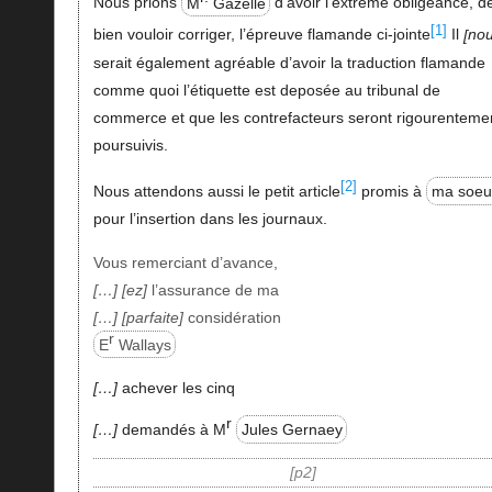
Nous prions
M
Gazelle
d'avoir l'extrême obligeance, d
[1]
bien vouloir corriger, l’épreuve flamande ci-jointe
Il
no
serait également agréable d’avoir la traduction flamande
comme quoi l’étiquette est deposée au tribunal de
commerce et que les contrefacteurs seront rigourenteme
poursuivis.
[2]
Nous attendons aussi le petit article
promis à
ma soeu
pour l’insertion dans les journaux.
Vous remerciant d’avance,
…
ez
l’assurance de ma
…
parfaite
considération
r
E
Wallays
…
achever les cinq
r
…
demandés à M
Jules Gernaey
p2