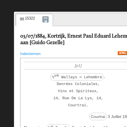
gg.15322
03/07/1884, Kortrijk, Ernest Paul Eduard Lehe
aan [Guido Gezelle]
Indextermen
p1
ve
V
Wallays = Lehembre
.
Denrées Coloniales,
Vins et Spiriteux,
14, Rue De La Lys, 14,
Courtrai.
Courtrai
3 Juillet 1
r.