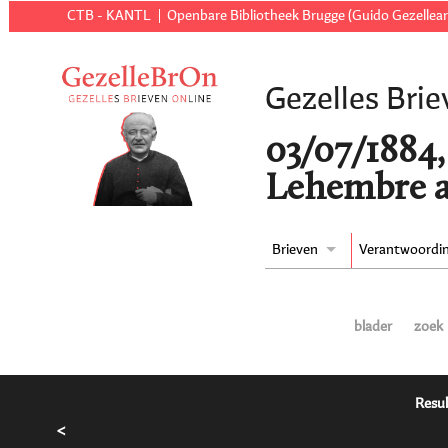
CTB - KANTL
Openbare Bibliotheek Brugge (Guido Gezellear
Gezelles Brie
03/07/1884,
Lehembre a
Brieven
Verantwoordi
blader
zoek
Resul
<