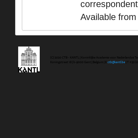
correspondent
Available fro
(C) 2020 CTB - KANTL | Koninklijke Academie voor Nederlandse Ta
Koningstraat 18 | b-9000 Gent | Belgium | E
ctb@kantl.be
| T +32 (0