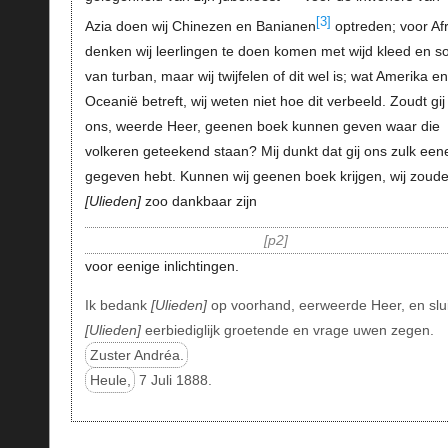
[3]
Azia doen wij Chinezen en Banianen
optreden; voor Afr
denken wij leerlingen te doen komen met wijd kleed en so
van turban, maar wij twijfelen of dit wel is; wat Amerika en
Oceanië betreft, wij weten niet hoe dit verbeeld. Zoudt gij
ons, weerde Heer, geenen boek kunnen geven waar die
volkeren geteekend staan? Mij dunkt dat gij ons zulk een
gegeven hebt. Kunnen wij geenen boek krijgen, wij zoud
Ulieden
zoo dankbaar zijn
p2
voor eenige inlichtingen.
Ik bedank
Ulieden
op voorhand, eerweerde Heer, en slu
Ulieden
eerbiediglijk groetende en vrage uwen zegen.
Zuster Andréa.
Heule,
7 Juli 1888.