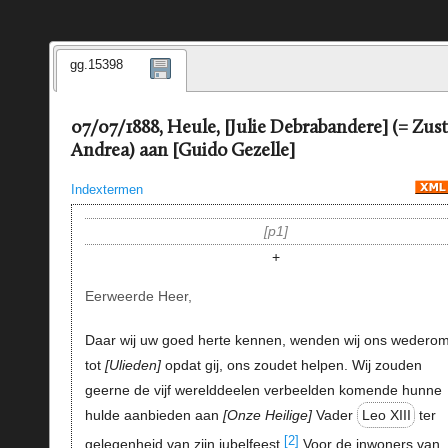
gg.15398
07/07/1888, Heule, [Julie Debrabandere] (= Zust
Andrea) aan [Guido Gezelle]
Indextermen
p1
+
Eerweerde Heer,
Daar wij uw goed herte kennen, wenden wij ons wedero
tot
Ulieden
opdat gij, ons zoudet helpen. Wij zouden
geerne de vijf werelddeelen verbeelden komende hunne
hulde aanbieden aan
Onze Heilige
Vader
Leo XIII
ter
[2]
gelegenheid van zijn jubelfeest
Voor de inwoners van