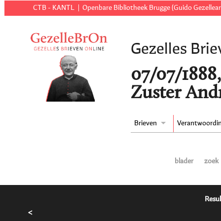
CTB - KANTL
Openbare Bibliotheek Brugge (Guido Gezellear
Gezelles Brie
07/07/1888,
Zuster Andr
Brieven
Verantwoordi
blader
zoek
Resul
<