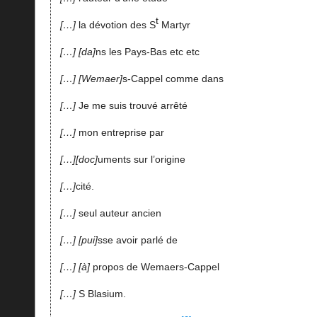
t
…
la dévotion des S
Martyr
…
da
ns les Pays-Bas etc etc
…
Wemaer
s-Cappel comme dans
…
Je me suis trouvé arrêté
…
mon entreprise par
…
doc
uments sur l’origine
…
cité.
…
seul auteur ancien
…
pui
sse avoir parlé de
…
à
propos de Wemaers-Cappel
…
S Blasium.