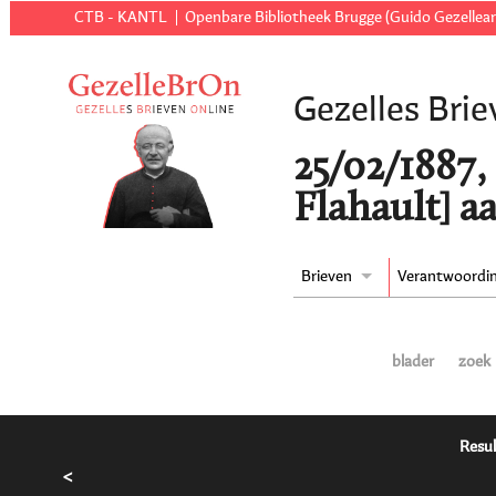
CTB - KANTL
Openbare Bibliotheek Brugge (Guido Gezellear
Gezelles Brie
25/02/1887,
Flahault] a
Brieven
Verantwoordi
blader
zoek
Resul
<