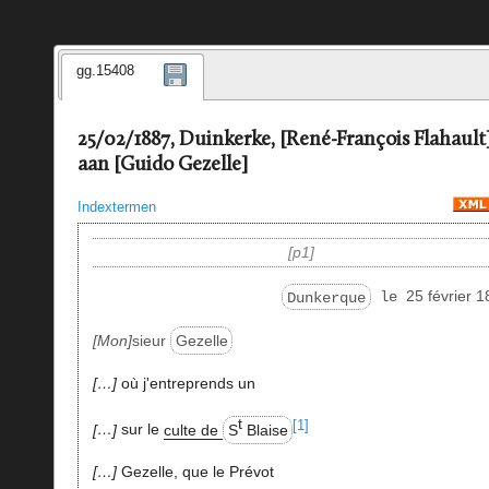
gg.15408
25/02/1887, Duinkerke, [René-François Flahault
aan [Guido Gezelle]
Indextermen
p1
25 février 
Dunkerque
le
Mon
sieur
Gezelle
…
où j'entreprends un
t
[1]
…
sur le
culte de
S
Blaise
…
Gezelle, que le Prévot