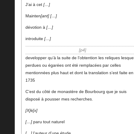
J’ai à cet
…
Mainten
ant
…
dévotion à
…
introduite
…
p4
developper qu’à la suite de l’obtention les reliques lesque
perdues ou égarées ont été remplacées par celles
mentionnées plus haut et dont la translation s’est faite en
1735
C’est du côté de monastère de Bourbourg que je suis
disposé à pousser mes recherches.
X
é
x
…
paru tout naturel
…
l’auteur d’une étude