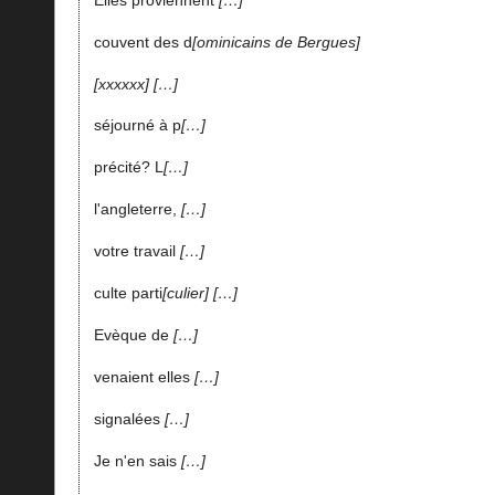
couvent des d
ominicains de Bergues
xxxxxx
…
séjourné à p
…
précité? L
…
l'angleterre,
…
votre travail
…
culte parti
culier
…
Evèque de
…
venaient elles
…
signalées
…
Je n'en sais
…