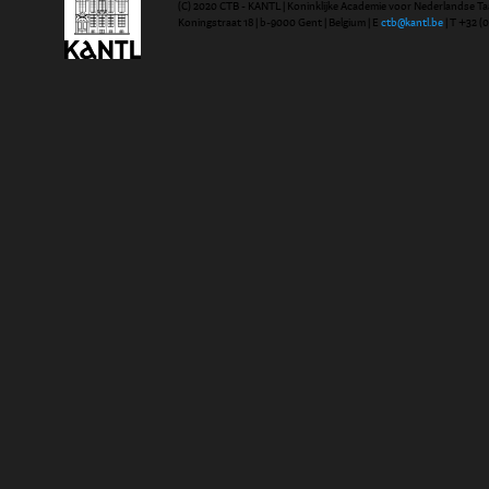
(C) 2020 CTB - KANTL | Koninklijke Academie voor Nederlandse Ta
Koningstraat 18 | b-9000 Gent | Belgium | E
ctb@kantl.be
| T +32 (0