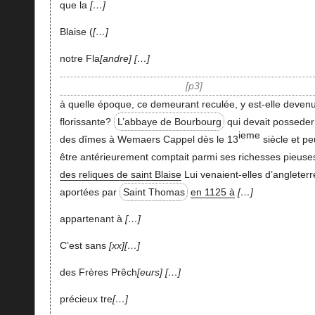
que la
…
Blaise (
…
notre Fla
andre
…
p3
à quelle époque, ce demeurant reculée, y est-elle deven
florissante?
L’abbaye de Bourbourg
qui devait posseder
ieme
des dîmes à Wemaers Cappel dès le 13
siècle et pe
être antérieurement comptait parmi ses richesses pieuse
des reliques de saint Blaise
Lui venaient-elles d’angleterr
aportées par
Saint Thomas
en 1125 à
…
appartenant à
…
C’est sans
xx
…
des Frères Prêch
eurs
…
précieux tre
…