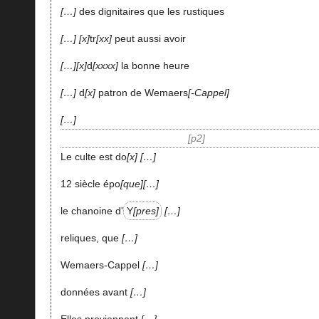
…
des dignitaires que les rustiques
…
x
tr
xx
peut aussi avoir
…
x
d
xxxx
la bonne heure
…
d
x
patron de Wemaers
-Cappel
…
p2
Le culte est do
x
…
12 siècle épo
que
…
le chanoine d'
Y
pres
…
reliques, que
…
Wemaers-Cappel
…
données avant
…
Elles proviennent
…