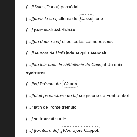
…
Saint-
Donat) possédait
…
dans la châ
tellenie de
Cassel
une
…
peut avoir été divisée
…
en douze fou
rches toutes connues sous
…
le nom de Hofla
nde et qui s'étendait
…
au loin dans la châtellenie de Cass
el. Je dois
également
…
la
Prévote de
Watten
…
était propriétaire de la
seigneurie de Pontrambel
…
latin de Ponte tremulo
…
se trouvait sur le
…
territoire de
Wema
ers-Cappel.