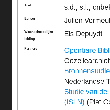
s.d., s.l., on
Titel
Julien Vermeu
Editeur
Els Depuydt
Wetenschappelijke
leiding
Openbare Bibl
Partners
Gezellearchief
Bronnenstudie
Nederlandse T
Studie van de
(ISLN)
(Piet Co