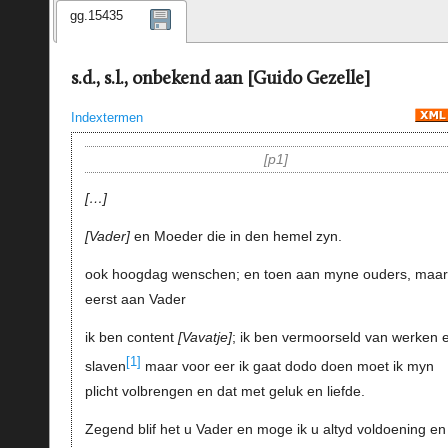
gg.15435
s.d., s.l., onbekend aan [Guido Gezelle]
Indextermen
p1
…
Vader
en Moeder die in den hemel zyn.
ook hoogdag wenschen; en toen aan myne ouders, maar
eerst aan Vader
ik ben content
Vavatje
; ik ben vermoorseld van werken 
[1]
slaven
maar voor eer ik gaat dodo doen moet ik myn
plicht volbrengen en dat met geluk en liefde.
Zegend blif het u Vader en moge ik u altyd voldoening en