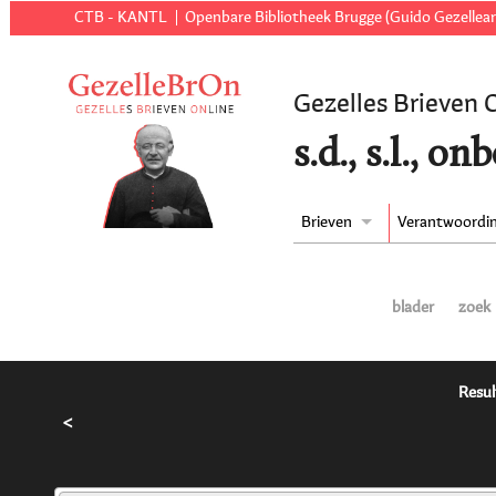
CTB - KANTL
Openbare Bibliotheek Brugge (Guido Gezellear
Gezelles Brieven 
s.d., s.l., 
Brieven
Verantwoordi
blader
zoek
Resul
<