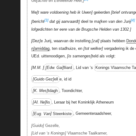
Ge
achte en Eerweerde Heer,
Me
t ware voldoening heb ik Uwen
geëerden
brief ontvang
[3]
[4]
bericht
dat gij aanvaardt
deel te ma
ken van den Jurij
lofgedichten ter eere van de Brugsche Helden van 1302.
Dez
e Jurij, waarvan de instelling
zal
plaats hebben
Dond
n
amiddag
, ten stadhuize, en
tot welker
vergadering ik de
UEd. uittenoodigen,
is samenges
teld als volgt:
M.M.
Edw. Gai
lliard
, Lid van ‘s
Konings Vlaamsche Ta
Guido Gez
ell
e, id id
K. Mes
tdagh
, Toondichter,
Al. Ne
lis
, Leraar bij het Koninklijk Atheneum
Eug. Van
Steenkiste
, Gemeenteraadsheer,
Guido
Gezelle,
Lid van ‘s Konings
Vlaamsche Taalkamer,