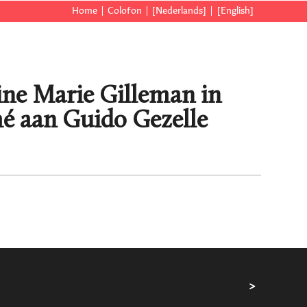
Home
Colofon
[Nederlands]
[English]
ine Marie Gilleman in
é aan Guido Gezelle
>