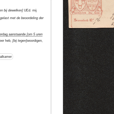
en bij dewelken
UEd. mij
gelast met de beoordeling der
erdag aanstaande
om 5 uren
 eer heb,
bij tegen
woordigen,
alkamer