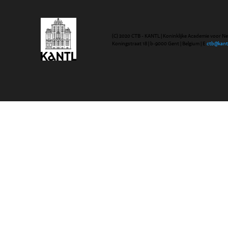
(C) 2020 CTB - KANTL | Koninklijke Academie voor N
Koningstraat 18 | b-9000 Gent | Belgium | E
ctb@kant