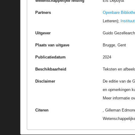
Wetenschappelijke leiding
Els Depuydt
Partners
Openbare Biblioth
Letteren);
Instituu
Uitgever
Guido Gezellearc
Plaats van uitgave
Brugge, Gent
Publicatiedatum
2024
Beschikbaarheid
Teksten en afbeel
Disclaimer
De editie van de G
en opmerkingen k
Meer informatie ove
Citeren
, Gilleman Edmond
Wetenschappelijke