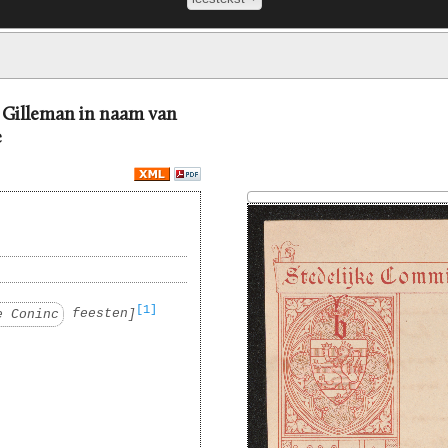
 Gilleman in naam van
e
[1]
e Coninc
feesten