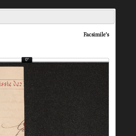
Facsimile's
0°