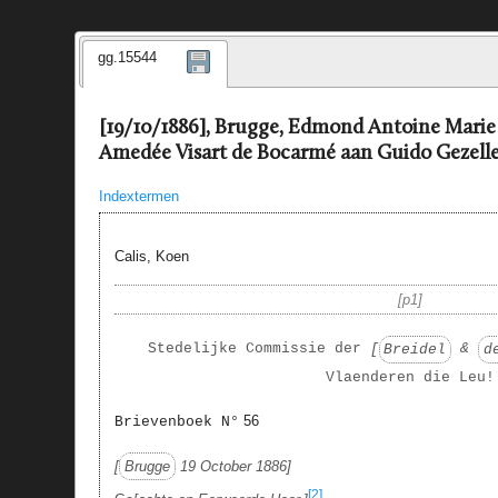
gg.15544
[19/10/1886], Brugge, Edmond Antoine Marie
Amedée Visart de Bocarmé aan Guido Gezell
Indextermen
Calis, Koen
p1
Stedelijke Commissie der
Breidel
&
d
Vlaenderen die Leu!
56
Brievenboek N°
Brugge
19 October 1886
[2]