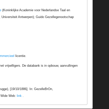
e
(Koninklijke Academie voor Nederlandse Taal en
r, Universiteit Antwerpen); Guido Gezellegenootschap
ommercieel
licentie.
t vrijwilligers. De databank is in opbouw, aanvullingen
gge), [19/10/1886]. In: GezelleBrOn,
ld Wide Web:
link
.