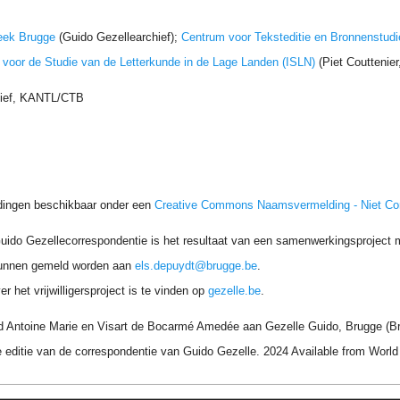
eek Brugge
(Guido Gezellearchief);
Centrum voor Teksteditie en Bronnenstudi
t voor de Studie van de Letterkunde in de Lage Landen (ISLN)
(Piet Couttenie
hief, KANTL/CTB
dingen beschikbaar onder een
Creative Commons Naamsvermelding - Niet C
uido Gezellecorrespondentie is het resultaat van een samenwerkingsproject me
unnen gemeld worden aan
els.depuydt@brugge.be
.
r het vrijwilligersproject is te vinden op
gezelle.be
.
 Antoine Marie en Visart de Bocarmé Amedée aan Gezelle Guido, Brugge (Bru
 editie van de correspondentie van Guido Gezelle. 2024 Available from Wor