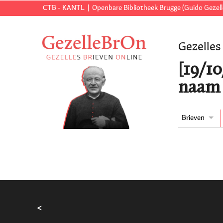
CTB - KANTL
Openbare Bibliotheek Brugge (Guido Gezell
Gezelles
[19/1
naam 
Brieven
<