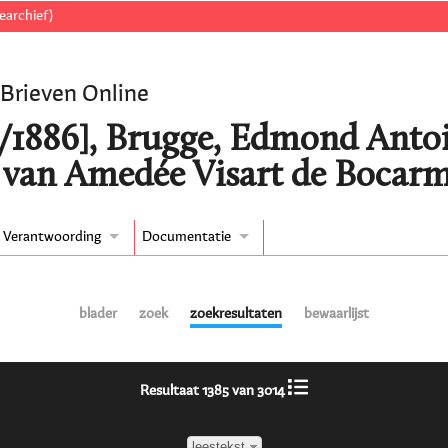
earchief)
 Brieven Online
0/1886], Brugge, Edmond Anto
van Amedée Visart de Bocarm
Verantwoording
Documentatie
blader
zoek
zoekresultaten
bewaarlijst
Resultaat 1385 van 3014
leestekst