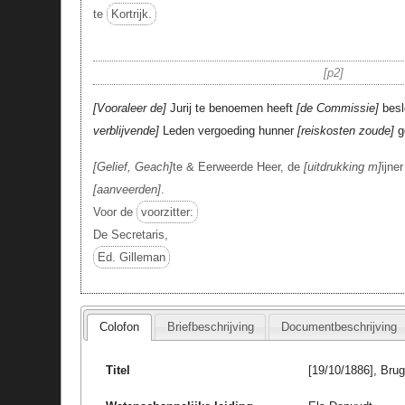
te
Kortrijk.
p2
Vooraleer de
Jurij te benoemen heeft
de Commissie
besl
verblijvende
Leden vergoeding hunner
reiskosten zoude
g
Gelief, Geach
te & Eerweerde Heer, de
uitdrukking m
ijne
aanveerden
.
Voor de
voorzitter:
De Secretaris,
Ed. Gilleman
Colofon
Briefbeschrijving
Documentbeschrijving
Titel
[19/10/1886], Bru