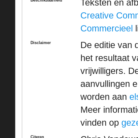
Teksten en af
Beschikbaarheid
Creative Com
Commercieel
l
De editie van 
Disclaimer
het resultaat
vrijwilligers. 
aanvullingen 
worden aan
e
Meer informatie
vinden op
geze
Citeren