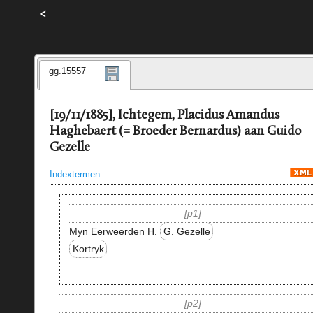
<
gg.15557
[19/11/1885], Ichtegem, Placidus Amandus
Haghebaert (= Broeder Bernardus) aan Guido
Gezelle
Indextermen
p1
Myn Eerweerden H.
G. Gezelle
Kortryk
p2