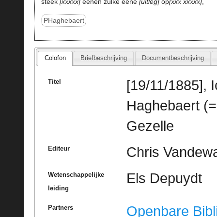
steek
xxxxx
eenen zulke eene
uitleg
op
xxx xxxxx
,
PHaghebaert
Colofon
Briefbeschrijving
Documentbeschrijving
[19/11/1885],
Titel
Haghebaert (=
Gezelle
Chris Vandewal
Editeur
Els Depuydt
Wetenschappelijke
leiding
Openbare Bibl
Partners