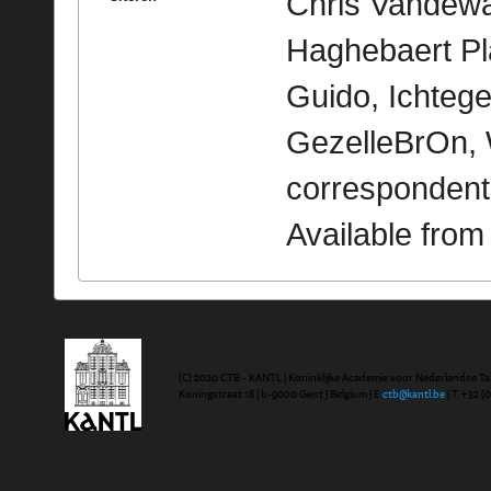
Chris Vandewal
Haghebaert Pl
Guido, Ichtege
GezelleBrOn, 
correspondent
Available fro
(C) 2020 CTB - KANTL | Koninklijke Academie voor Nederlandse Ta
Koningstraat 18 | b-9000 Gent | Belgium | E
ctb@kantl.be
| T +32 (0