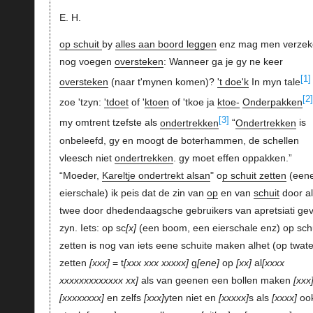
E. H.
op schuit
by
alles aan boord leggen
enz mag men verzek
nog voegen
oversteken
: Wanneer ga je gy ne keer
[1]
oversteken
(naar t'mynen komen)?
't doe'k
In myn tale
[2]
zoe 'tzyn:
'tdoet
of '
ktoen
of 'tkoe ja
ktoe-
Onderpakken
[3]
my omtrent tzefste als
ondertrekken
“
Ondertrekken
is
onbeleefd, gy en moogt de boterhammen, de schellen
vleesch niet
ondertrekken
. gy moet effen oppakken.”
“Moeder,
Kareltje ondertrekt alsan
" o
p schuit zetten
(een
eierschale) ik peis dat de zin van
op
en van
schuit
door al
twee door dhedendaagsche gebruikers van apretsiati gev
zyn. Iets: op sc
x
(een boom, een eierschale enz) op sch
zetten is nog van iets eene schuite maken alhet (op twate
zetten
xxx
= t
xxx xxx xxxxx
g
ene
op
xx
al
xxxx
xxxxxxxxxxxxx xx
als van geenen een bollen maken
xxx
xxxxxxxx
en zelfs
xxx
yten niet en
xxxxx
s als
xxxx
oo