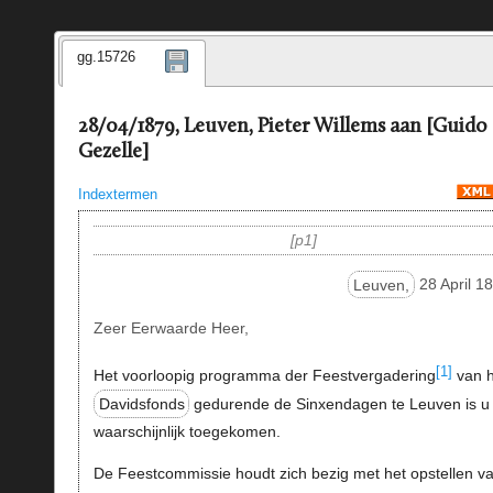
gg.15726
28/04/1879, Leuven, Pieter Willems aan [Guido
Gezelle]
Indextermen
p1
Leuven,
28 April 1
Zeer Eerwaarde Heer,
[1]
Het voorloopig programma der Feestvergadering
van h
Davidsfonds
gedurende de Sinxendagen te Leuven is u
waarschijnlijk toegekomen.
De Feestcommissie houdt zich bezig met het opstellen v