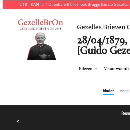
CTB - KANTL
Openbare Bibliotheek Brugge (Guido Gezellear
Gezelles Brieven 
28/04/1879,
[Guido Geze
Brieven
Verantwoordi
blader
zoek
Resu
<