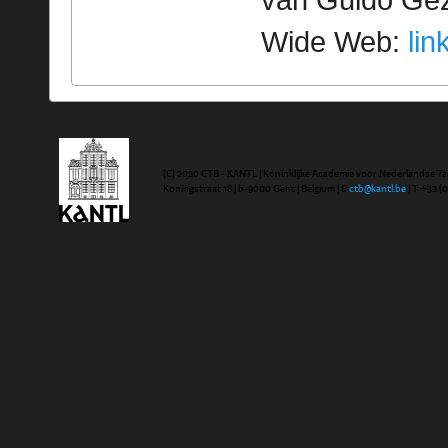
van Guido Geze
Wide Web:
lin
(C) 2020 CTB - KANTL | Koninklijke Academie voor Nederlandse Ta
Koningstraat 18 | b-9000 Gent | Belgium | E
ctb@kantl.be
| T +32 (0