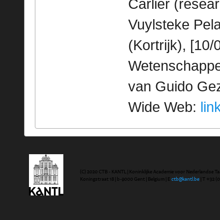
Carlier (resea
Vuylsteke Pela
(Kortrijk), [10
Wetenschappeli
van Guido Geze
Wide Web:
lin
(C) 2020 CTB - KANTL | Koninklijke Academie voor Nederlandse Ta
Koningstraat 18 | b-9000 Gent | Belgium | E
ctb@kantl.be
| T +32 (0