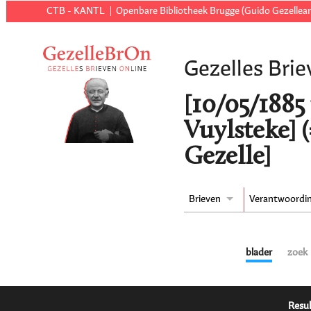
CTB - KANTL
Openbare Bibliotheek Brugge (Guido Gezellear
Gezelles Brie
[10/05/1885 t
Vuylsteke] 
Gezelle]
Brieven
Verantwoordi
blader
zoek
Resul