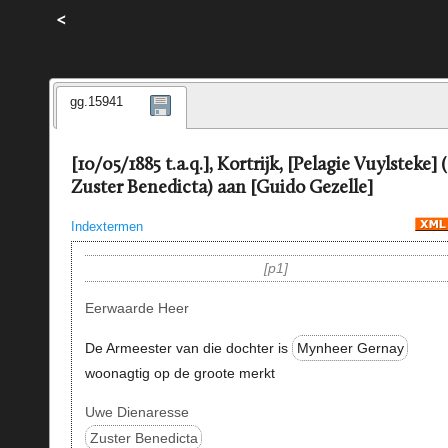
<
gg.15941
[10/05/1885 t.a.q.], Kortrijk, [Pelagie Vuylsteke] 
Zuster Benedicta) aan [Guido Gezelle]
Indextermen
p1
Eerwaarde Heer
De Armeester van die dochter is
Mynheer Gernay
woonagtig op de groote merkt
Uwe Dienaresse
Zuster Benedicta