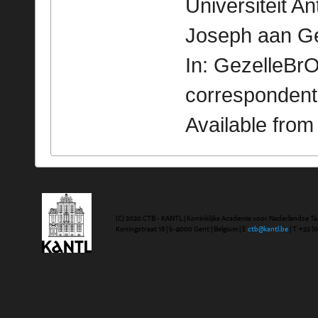
Universiteit A
Joseph aan Ge
In: GezelleBrO
correspondent
Available fro
(C) 2020 CTB - KANTL | Koninklijke Academie voor Nederlandse Ta
Koningstraat 18 | b-9000 Gent | Belgium | E
ctb@kantl.be
| T +32 (0