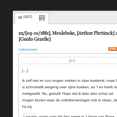
gg.15972
xx/[09-10/1881], Meulebeke, [Arthur Plettinck] 
[Guido Gezelle]
Indextermen
p1
…
ik zelf niet en zou mogen zoeken in zijne boekerie, maar h
is schromelik weigerig over zijne boeken, en 't en heeft ni
meêgewild. Nu, geduld! Hope dat ik later dien schat zal
mogen bezien waar de volksbenamingen ook in staan, ze
hij mij.
Loquela
vroeg over tijd den name in ‘t lange van Borre