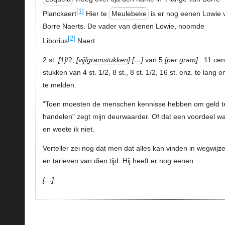
[1]
Planckaert
Hier te
Meulebeke
is er nog eenen Lowie 
Borre Naerts. De vader van dienen Lowie, noomde
[2]
Liborius
Naert
2 st.
1
/2;
vijfgramstukken
…
van 5
per gram
: 11 cen
stukken van 4 st. 1/2, 8 st., 8 st. 1/2, 16 st. enz. te lang 
te melden.
"Toen moesten de menschen kennisse hebben om geld t
handelen" zegt mijn deurwaarder. Of dat een voordeel w
en weete ik niet.
Verteller zei nog dat men dat alles kan vinden in wegwijz
en tarieven van dien tijd. Hij heeft er nog eenen
…