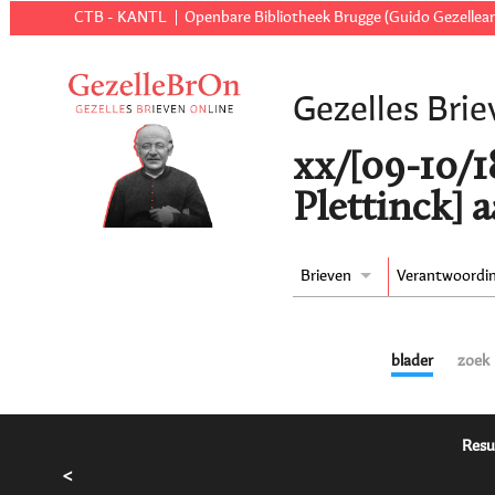
CTB - KANTL
Openbare Bibliotheek Brugge (Guido Gezellear
Gezelles Brie
xx/[09-10/1
Plettinck] 
Brieven
Verantwoordi
blader
zoek
Resu
<