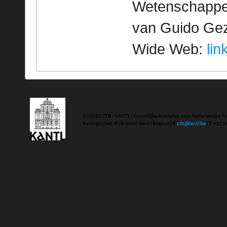
Wetenschappeli
van Guido Geze
Wide Web:
lin
(C) 2020 CTB - KANTL | Koninklijke Academie voor Nederlandse Ta
Koningstraat 18 | b-9000 Gent | Belgium | E
ctb@kantl.be
| T +32 (0