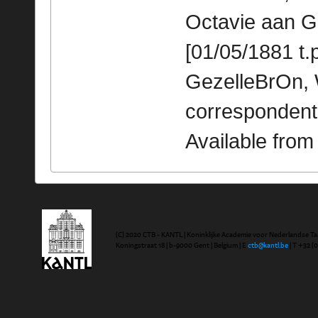
Octavie aan Gez
[01/05/1881 t.p
GezelleBrOn, 
correspondent
Available fro
(C) 2020 CTB - KANTL | Koninklijke Academie voor Nederlandse Ta
Koningstraat 18 | b-9000 Gent | Belgium | E
ctb@kantl.be
| T +32 (0