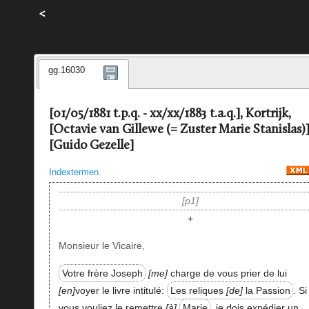
<
gg.16030
[01/05/1881 t.p.q. - xx/xx/1883 t.a.q.], Kortrijk,
[Octavie van Gillewe (= Zuster Marie Stanislas)
[Guido Gezelle]
Indextermen
p1
+
Monsieur le Vicaire,
Votre frère Joseph
me
charge de vous prier de lui
en
voyer le livre intitulé:
Les reliques
de
la Passion
. Si
vous vouliez le remettre
à
Marie
, je dois expédier un