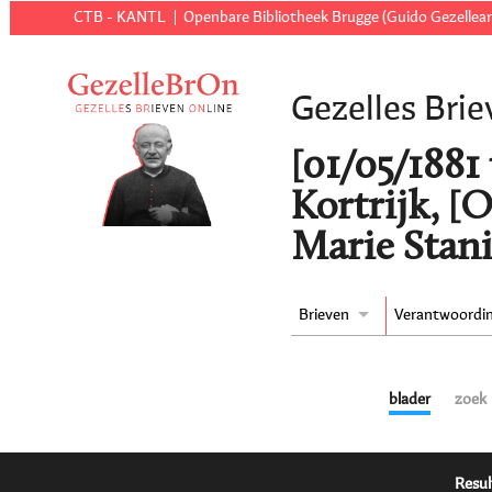
CTB - KANTL
Openbare Bibliotheek Brugge (Guido Gezellear
Gezelles Brie
[01/05/1881 t
Kortrijk, [
Marie Stani
Brieven
Verantwoordi
blader
zoek
Resul