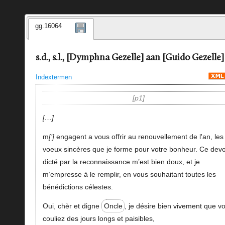
gg.16064
s.d., s.l., [Dymphna Gezelle] aan [Guido Gezelle]
Indextermen
p1
…
m
’
engagent a vous offrir au renouvellement de l'an, les
voeux sincères que je forme pour votre bonheur. Ce devo
dicté par la reconnaissance m’est bien doux, et je
m’empresse à le remplir, en vous souhaitant toutes les
bénédictions célestes.
Oui, chèr et digne
Oncle
, je désire bien vivement que v
couliez des jours longs et paisibles,