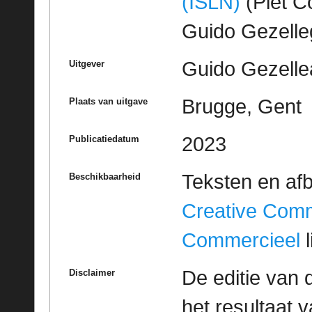
(ISLN)
(Piet Co
Guido Gezell
Guido Gezelle
Uitgever
Brugge, Gent
Plaats van uitgave
2023
Publicatiedatum
Teksten en af
Beschikbaarheid
Creative Com
Commercieel
l
De editie van 
Disclaimer
het resultaat