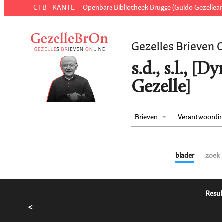
CTB - KANTL
Openbare Bibliotheek Brugge (Guido Gezellear
Gezelles Brieven 
s.d., s.l., 
Gezelle]
Brieven
Verantwoordi
blader
zoek
Resul
<