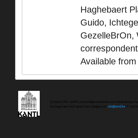
Haghebaert Pl
Guido, Ichtege
GezelleBrOn, 
correspondent
Available fro
(C) 2020 CTB - KANTL | Koninklijke Academie voor Nederlandse Ta
Koningstraat 18 | b-9000 Gent | Belgium | E
ctb@kantl.be
| T +32 (0