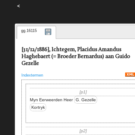
<
gg.16115
[31/12/1886], Ichtegem, Placidus Amandus
Haghebaert (= Broeder Bernardus) aan Guido
Gezelle
Indextermen
p1
Myn Eerweerden Heer
G. Gezelle
Kortryk
p2