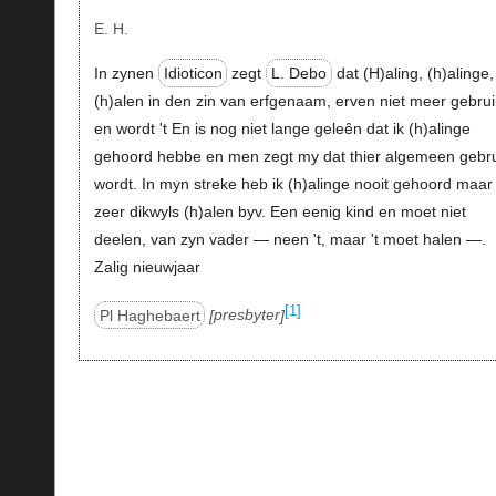
E. H.
In zynen
Idioticon
zegt
L. Debo
dat (H)aling, (h)alinge,
(h)alen in den zin van erfgenaam, erven niet meer gebrui
en wordt 't En is nog niet lange geleên dat ik (h)alinge
gehoord hebbe en men zegt my dat thier algemeen gebru
wordt. In myn streke heb ik (h)alinge nooit gehoord maar
zeer dikwyls (h)alen byv. Een eenig kind en moet niet
deelen, van zyn vader — neen 't, maar 't moet halen —.
Zalig nieuwjaar
[1]
Pl Haghebaert
presbyter