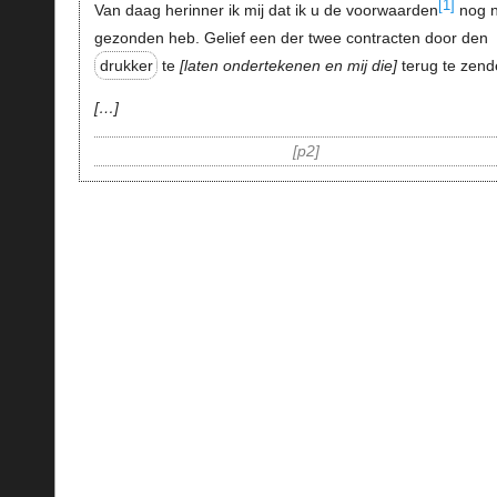
[1]
Van daag herinner ik mij dat ik u de voorwaarden
nog n
gezonden heb. Gelief een der twee contracten door den
drukker
te
laten ondertekenen en mij die
terug te zend
…
p2