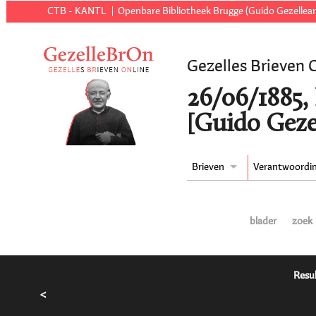
CTB - KANTL
Openbare Bibliotheek Brugge (Guido Gezellear
Gezelles Brieven 
26/06/1885, 
[Guido Geze
Brieven
Verantwoordi
blader
zoek
Resul
<