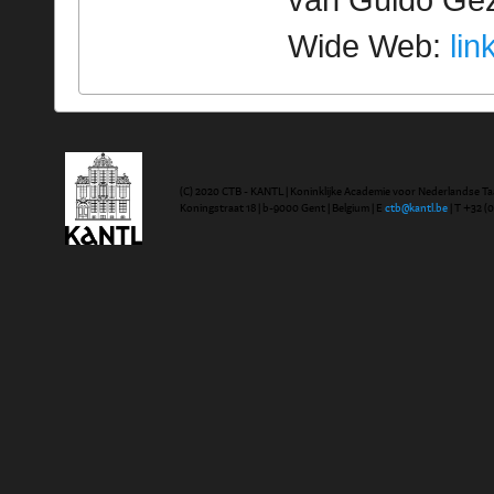
van Guido Geze
Wide Web:
lin
(C) 2020 CTB - KANTL | Koninklijke Academie voor Nederlandse Ta
Koningstraat 18 | b-9000 Gent | Belgium | E
ctb@kantl.be
| T +32 (0