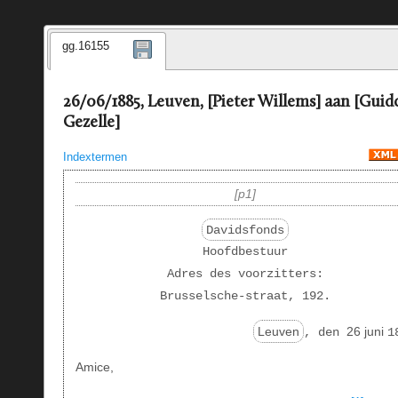
gg.16155
26/06/1885, Leuven, [Pieter Willems] aan [Guid
Gezelle]
Indextermen
p1
Davidsfonds
Hoofdbestuur
Adres des voorzitters:
Brusselsche-straat, 192.
Leuven
26 juni
, den
1
Amice,