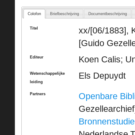
Colofon
Briefbeschrijving
Documentbeschrijving
xx/[06/1883],
Titel
[Guido Gezelle
Koen Calis; Un
Editeur
Els Depuydt
Wetenschappelijke
leiding
Openbare Bibl
Partners
Gezellearchief
Bronnenstudie
Nederlandse T