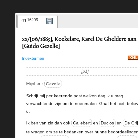
gg.16206
xx/[06/1883], Koekelare, Karel De Gheldere aan
[Guido Gezelle]
Indextermen
p1
Mijnheer
Gezelle
Schrijf mij per keerende post welken dag ik u mag
verwachtende zijn om te noenmalen. Gaat het niet, believ
u.
Ik ben van zin dan ook
Callebert
en
Duclos
en
De Gri
te vragen om ze te bedanken over hunne beoordeelinge