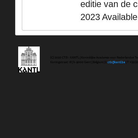
editie van de 
2023 Availabl
(C) 2020 CTB - KANTL | Koninklijke Academie voor Nederlandse Ta
Koningstraat 18 | b-9000 Gent | Belgium | E
ctb@kantl.be
| T +32 (0