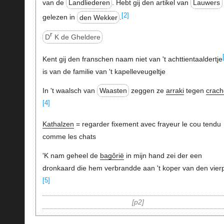
van de
Landliederen
. Hebt gij den artikel van
Lauwers
[2]
gelezen in
den Wekker
.
r
D
K de Gheldere
Kent gij den franschen naam niet van 't achttientaaldertje
is van de familie van 't kapelleveugeltje
In 't waalsch van
Waasten
zeggen ze
arraki
tegen
crach
[4]
Kathalzen
= regarder fixement avec frayeur le cou tendu
comme les chats
'K nam geheel de
bagôrië
in mijn hand zei der een
dronkaard die hem verbrandde aan 't koper van den vierp
[5]
p2