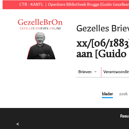
CTB - KANTL
Openbare Bibliotheek Brugge (Guido Gezellear
Gezelles Brie
xx/[06/1883
aan [Guido 
Brieven
Verantwoordi
blader
zoek
Resu
<