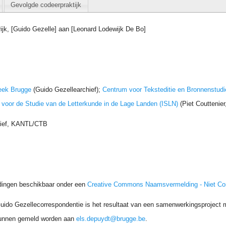
Gevolgde codeerpraktijk
rijk, [Guido Gezelle] aan [Leonard Lodewijk De Bo]
eek Brugge
(Guido Gezellearchief);
Centrum voor Teksteditie en Bronnenstudi
t voor de Studie van de Letterkunde in de Lage Landen (ISLN)
(Piet Couttenie
hief, KANTL/CTB
dingen beschikbaar onder een
Creative Commons Naamsvermelding - Niet C
uido Gezellecorrespondentie is het resultaat van een samenwerkingsproject me
unnen gemeld worden aan
els.depuydt@brugge.be
.