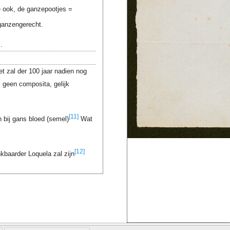
 ook, de ganzepootjes =
ganzengerecht.
.
t zal der 100 jaar nadien nog
 geen composita, gelijk
[11]
 bij gans bloed (semel)
Wat
[12]
kbaarder Loquela zal zijn