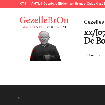
CTB - KANTL
Openbare Bibliotheek Brugge (Guido Gezell
Gezelles
xx/[07
De Bo
Brieven
<