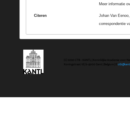
Meer informatie ove
Citeren
Johan Van Eenoo, G
correspondentie v
(C) 2020 CTB - KANTL | Koninklijke Academie voor N
Koningstraat 18 | b-9000 Gent | Belgium | E
ctb@kant