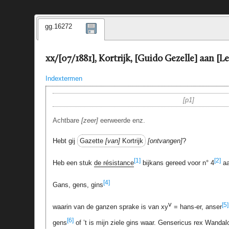
gg.16272
xx/[07/1881], Kortrijk, [Guido Gezelle] aan [
Indextermen
p1
Achtbare
zeer
eerweerde enz.
Hebt gij
Gazette
van
Kortrijk
ontvangen
?
[1]
[2]
Heb een stuk
de résistance
bijkans gereed voor n° 4
aa
[4]
Gans, gens, gins
v
[5]
waarin van de ganzen sprake is van xy
= hans-er, anser
[6]
gens
of ’t is mijn ziele gins waar. Gensericus rex Wanda