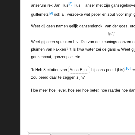
[8]
anserum rex Jan Hus
Hus = anser met zijn ganzegeloove
[9]
guillemets
ook al; verzoeke wat peper en zout voor mijn 
Weet gij geen namen gelijk ganzendonck, van der goes, etc
p2
Weet gij geen spreuken b.v. Die van de’ keunings ganzen ee
pluimen van kakken? ’t Is kwa water zei de gans & Weet gij
ganzenbout, ganzenpoel etc.
[10]
‘k Heb 3 citatien van
Anna Bijns
bij gans peerd (bis)
en
zou peerd daar te zeggen zijn?
Hoe meer hoe liever, hoe eer hoe beter, hoe raarder hoe dan