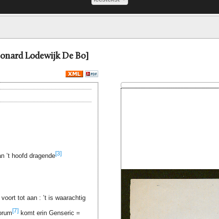
Leonard Lodewijk De Bo]
[3]
n ’t hoofd dragende
voort tot aan : ’t is waarachtig
[7]
lorum
komt erin Genseric =