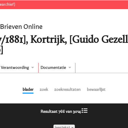
earchief)
 Brieven Online
/1881], Kortrijk, [Guido Geze
]
Verantwoording
Documentatie
blader
zoek
zoekresultaten
bewaarlijst
Resultaat 766 van 3014
leestekst