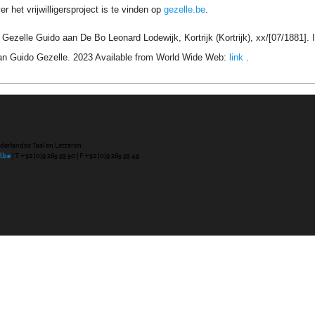
r het vrijwilligersproject is te vinden op
gezelle.be
.
ezelle Guido aan De Bo Leonard Lodewijk, Kortrijk (Kortrijk), xx/[07/1881].
an Guido Gezelle. 2023 Available from World Wide Web:
link
.
ederlandse Taal en Letteren
l.be
| T +32 (0)9 265 93 50 | F +32 (0)9 265 93 49