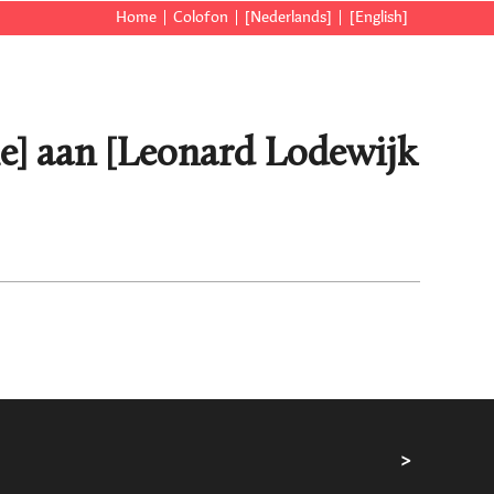
Home
Colofon
[Nederlands]
[English]
lle] aan [Leonard Lodewijk
>