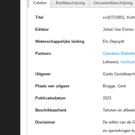
Colofon
Briefbeschrijving
Documentbeschrijving
Titel
xx/[07/1881], Kort
Editeur
Johan Van Eenoo
Wetenschappelijke leiding
Els Depuydt
Partners
Openbare Biblioth
Letteren);
Instituu
Uitgever
Guido Gezellearc
Plaats van uitgave
Brugge, Gent
Publicatiedatum
2023
Beschikbaarheid
Teksten en afbeel
Disclaimer
De editie van de G
en opmerkingen k