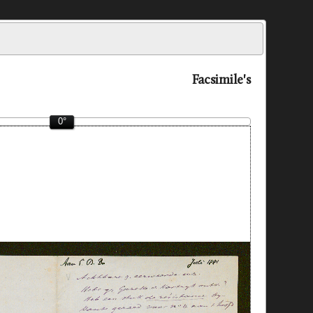
Facsimile's
0°